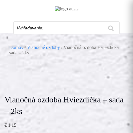
Skip
to
content
Vyhľadavanie:
Domov
/
Vianočné ozdoby
/ Vianočná ozdoba Hviezdička –
sada – 2ks
Vianočná ozdoba Hviezdička – sada
– 2ks
€
1.15