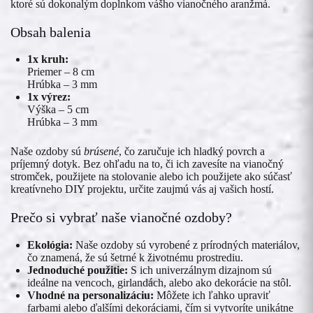
ktoré sú dokonalým doplnkom vášho vianočného aranžmá.
Obsah balenia
1x kruh:
Priemer – 8 cm
Hrúbka – 3 mm
1x výrez:
Výška – 5 cm
Hrúbka – 3 mm
Naše ozdoby sú
brúsené
, čo zaručuje ich hladký povrch a
príjemný dotyk. Bez ohľadu na to, či ich zavesíte na vianočný
stromček, použijete na stolovanie alebo ich použijete ako súčasť
kreatívneho DIY projektu, určite zaujmú vás aj vašich hostí.
Prečo si vybrať naše vianočné ozdoby?
Ekológia:
Naše ozdoby sú vyrobené z prírodných materiálov,
čo znamená, že sú šetrné k životnému prostrediu.
Jednoduché použitie:
S ich univerzálnym dizajnom sú
ideálne na vencoch, girlandách, alebo ako dekorácie na stôl.
Vhodné na personalizáciu:
Môžete ich ľahko upraviť
farbami alebo ďalšími dekoráciami, čím si vytvoríte unikátne