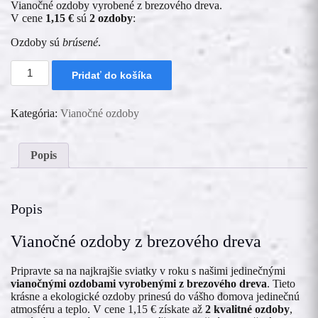
Vianočné ozdoby vyrobené z brezového dreva.
V cene
1,15 €
sú
2 ozdoby
:
Ozdoby sú
brúsené
.
množstvo
Pridať do košíka
Vianočná
ozdoba
Hviezdička
Kategória:
Vianočné ozdoby
-
sada
-
2ks
Popis
Popis
Vianočné ozdoby z brezového dreva
Pripravte sa na najkrajšie sviatky v roku s našimi jedinečnými
vianočnými ozdobami vyrobenými z brezového dreva
. Tieto
krásne a ekologické ozdoby prinesú do vášho domova jedinečnú
atmosféru a teplo. V cene 1,15 € získate až
2 kvalitné ozdoby
,