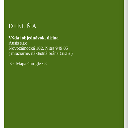
DIELŇA
Výdaj objednávok, dielna
Ausis s.r.o
Novozámocká 102, Nitra 949 05
( mraziarne, nákladná brána GEIS )
>>
Mapa Google
<<