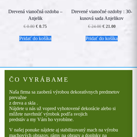
Drevená vianočná ozdoba –
Drevené vianočné ozdoby : 30-
Anjelik
kusová sada Anjelikov
Pôvodná
Aktuálna
Pôvodná
Aktuálna
€
0.80
€
0.75
€
24.00
€
21.00
cena
cena
cena
cena
bola:
je:
bola:
je:
Pridať do košíka
Pridať do košíka
€ 0.80.
€ 0.75.
€ 24.00.
€ 21.00.
ČO VYRÁBAME
Naša firma sa zaoberá výrobou dekoratívnych predmetov
prevažne
z dreva a skla .
Nájdete u nás už vopred vyhotovené dekorácie alebo si
môžete navrhnúť výrobok podľa svojich
predstáv a my Vám ho vyrobíme.
V našej ponuke nájdete aj stabilizovaný mach na výrobu
machových obrazov, rámy na obrazy a doplnky na