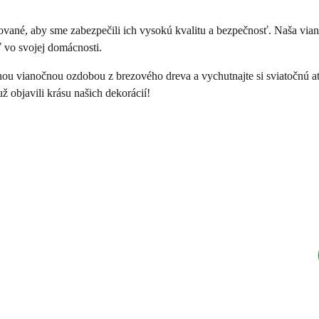
ované, aby sme zabezpečili ich vysokú kvalitu a bezpečnosť. Naša via
 vo svojej domácnosti.
u vianočnou ozdobou z brezového dreva a vychutnajte si sviatočnú atm
 objavili krásu našich dekorácií!