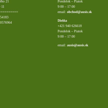
ého 21
Pondelok – Piatok
 11
9:00 – 17:00
==========
email:
obchod@ausis.sk
054183
Dielňa
20576964
+421 940 626618
Pondelok – Piatok
9:00 – 17:00
email:
ausis@ausis.sk