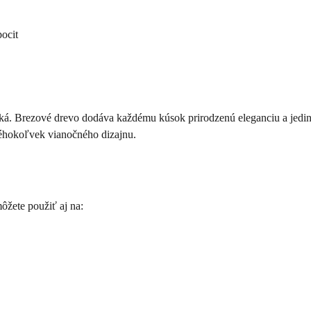
ocit
ická. Brezové drevo dodáva každému kúsok prirodzenú eleganciu a jedin
kéhokoľvek vianočného dizajnu.
žete použiť aj na: