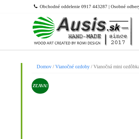
Skip
Obchodné oddelenie 0917 443287 | Osobné odbery
to
content
Domov
/
Vianočné ozdoby
/ Vianočná mini ozdôbk
ZĽAVA!