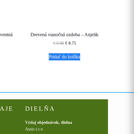
ventná
Drevená vianočná ozdoba – Anjelik
Pôvodná
Aktuálna
€
0.80
€
0.75
cena
cena
na
bola:
je:
Pridať do košíka
€ 0.80.
€ 0.75.
AJE
DIELŇA
Výdaj objednávok, dielna
Ausis s.r.o