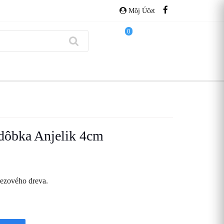
Môj Účet
0
dôbka Anjelik 4cm
ezového dreva.