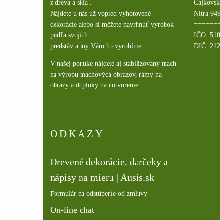
z dreva a skla .
Čajkovsk
Nájdete u nás už vopred vyhotovené
Nitra 949
dekorácie alebo si môžete navrhnúť výrobok
======
podľa svojich
IČO: 51
predstáv a my Vám ho vyrobíme.
DIČ: 21
V našej ponuke nájdete aj stabilizovaný mach
na výrobu machových obrazov, rámy na
obrazy a doplnky na dotvorenie.
ODKAZY
Drevené dekorácie, darčeky a
nápisy na mieru | Ausis.sk
Formulár na odstúpenie od zmluvy
On-line chat