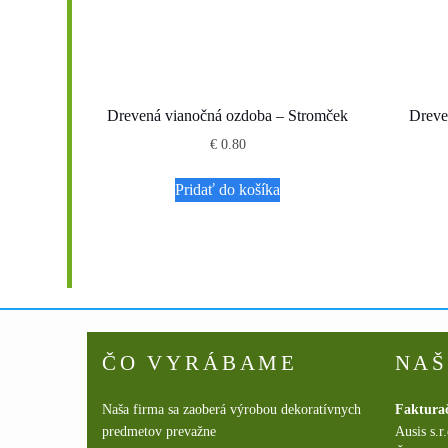
Drevená vianočná ozdoba – Stromček
Dreve
€
0.80
Pridať do košíka
ČO VYRÁBAME
NAŠ
Naša firma sa zaoberá výrobou dekoratívnych
Faktura
predmetov prevažne
Ausis s.r