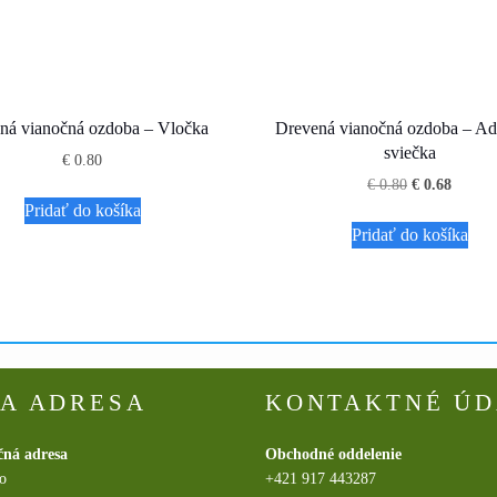
ná vianočná ozdoba – Vločka
Drevená vianočná ozdoba – Ad
sviečka
€
0.80
Pôvodná
Aktuál
€
0.80
€
0.68
cena
cena
Pridať do košíka
bola:
je:
Pridať do košíka
€ 0.80.
€ 0.68.
A ADRESA
KONTAKTNÉ ÚD
čná adresa
Obchodné oddelenie
.o
+421 917 443287