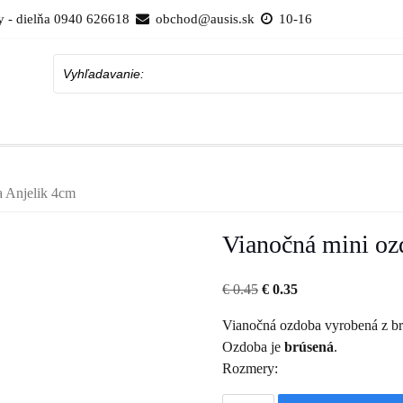
 - dielňa 0940 626618
obchod@ausis.sk
10-16
Vyhľadavanie:
a Anjelik 4cm
Vianočná mini oz
Pôvodná
Aktuálna
€
0.45
€
0.35
cena
cena
Vianočná ozdoba vyrobená z br
bola:
je:
Ozdoba je
brúsená
.
€ 0.45.
€ 0.35.
Rozmery: