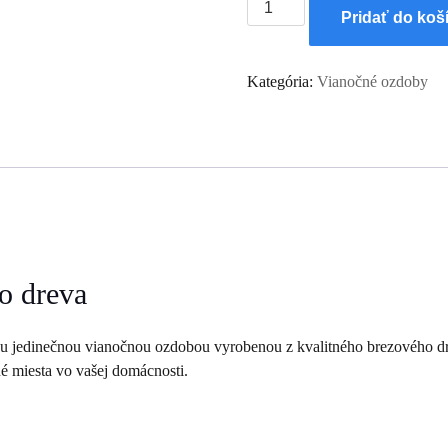
množstvo
Pridať do koš
Vianočná
mini
ozdôbka
Kategória:
Vianočné ozdoby
Anjelik
4cm
o dreva
ou jedinečnou vianočnou ozdobou vyrobenou z kvalitného brezového dr
é miesta vo vašej domácnosti.