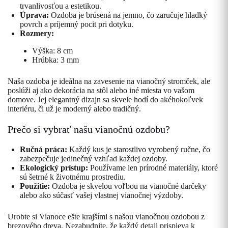
trvanlivosťou a estetikou.
Úprava:
Ozdoba je brúsená na jemno, čo zaručuje hladký
povrch a príjemný pocit pri dotyku.
Rozmery:
Výška: 8 cm
Hrúbka: 3 mm
Naša ozdoba je ideálna na zavesenie na vianočný stromček, ale
poslúži aj ako dekorácia na stôl alebo iné miesta vo vašom
domove. Jej elegantný dizajn sa skvele hodí do akéhokoľvek
interiéru, či už je moderný alebo tradičný.
Prečo si vybrať našu vianočnú ozdobu?
Ručná práca:
Každý kus je starostlivo vyrobený ručne, čo
zabezpečuje jedinečný vzhľad každej ozdoby.
Ekologický prístup:
Používame len prírodné materiály, ktoré
sú šetrné k životnému prostrediu.
Použitie:
Ozdoba je skvelou voľbou na vianočné darčeky
alebo ako súčasť vašej vlastnej vianočnej výzdoby.
Urobte si Vianoce ešte krajšími s našou vianočnou ozdobou z
brezového dreva. Nezabudnite, že každý detail prispieva k