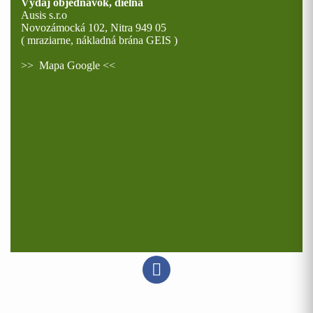
Výdaj objednávok, dielna
Ausis s.r.o
Novozámocká 102, Nitra 949 05
( mraziarne, nákladná brána GEIS )
>>
Mapa Google
<<