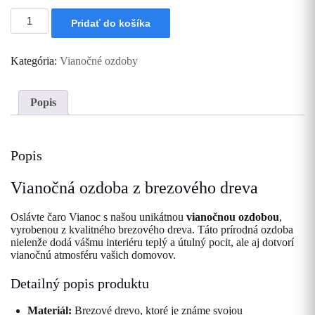
množstvo
Pridať do košíka
Vianočná
ozdoba
Anjelik
Kategória:
Vianočné ozdoby
-
Radosť
Popis
Popis
Vianočná ozdoba z brezového dreva
Oslávte čaro Vianoc s našou unikátnou
vianočnou ozdobou
,
vyrobenou z kvalitného brezového dreva. Táto prírodná ozdoba
nielenže dodá vášmu interiéru teplý a útulný pocit, ale aj dotvorí
vianočnú atmosféru vašich domovov.
Detailný popis produktu
Materiál:
Brezové drevo, ktoré je známe svojou