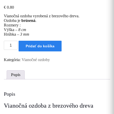
€
0.80
Vianočná ozdoba vyrobená z brezového dreva.
Ozdoba je
brúsená
.
Rozmery :
Výška –
8 cm
Hrúbka –
3 mm
množstvo
Pridať do košíka
Vianočná
ozdoba
Anjelik
Kategória:
Vianočné ozdoby
-
Domov
Popis
Popis
Vianočná ozdoba z brezového dreva