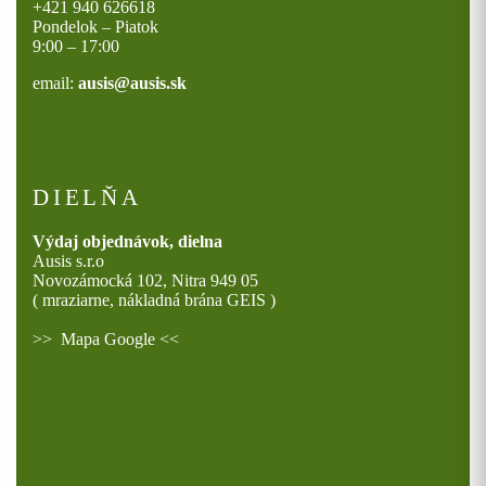
+421 940 626618
Pondelok – Piatok
9:00 – 17:00
email:
ausis@ausis.sk
DIELŇA
Výdaj objednávok, dielna
Ausis s.r.o
Novozámocká 102, Nitra 949 05
( mraziarne, nákladná brána GEIS )
>>
Mapa Google
<<