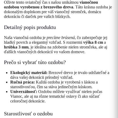
Oživte tento sviatočný čas s našou unikátnou
vianočnou
ozdobou vyrobenou z brezového dreva
. Táto krásna ozdoba je
dokonalým doplnkom pre váš vianočný stromček, domácu
dekoráciu či darček pre vašich blízkych.
Detailný popis produktu
Naša vianočná ozdoba je
precízne brúsená
, čo zabezpečuje jej
hladký povrch a elegantný vzhľad. S rozmermi
výška 8 cm
a
hrúbka 3 mm
, je ideálna na zdobenie nielen stromčeka, ale aj
ďalších vianočných dekorácií vo vašom domove.
Prečo si vybrať túto ozdobu?
Ekologický materiál:
Brezové drevo je trvalo udržateľné a
dáva vašej dekorácii prírodný vzhľad.
Ručná práca:
Každá ozdoba je vyrobená s láskou a
starostlivosťou, čím sa stáva jedinečným kúskom.
Univerzálnosť:
Ozdobu môžete využívať nielen počas
Vianoc, ale aj na rôzne tematické oslavy či ako súčasť
celoročnej dekorácie.
Starostlivosť o ozdobu