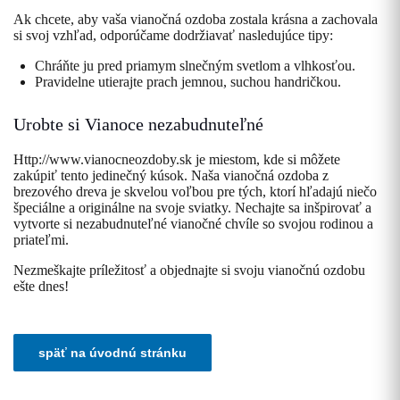
Ak chcete, aby vaša vianočná ozdoba zostala krásna a zachovala
si svoj vzhľad, odporúčame dodržiavať nasledujúce tipy:
Chráňte ju pred priamym slnečným svetlom a vlhkosťou.
Pravidelne utierajte prach jemnou, suchou handričkou.
Urobte si Vianoce nezabudnuteľné
Http://www.vianocneozdoby.sk je miestom, kde si môžete
zakúpiť tento jedinečný kúsok. Naša vianočná ozdoba z
brezového dreva je skvelou voľbou pre tých, ktorí hľadajú niečo
špeciálne a originálne na svoje sviatky. Nechajte sa inšpirovať a
vytvorte si nezabudnuteľné vianočné chvíle so svojou rodinou a
priateľmi.
Nezmeškajte príležitosť a objednajte si svoju vianočnú ozdobu
ešte dnes!