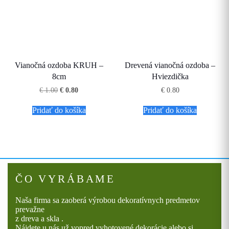
Vianočná ozdoba KRUH –
Drevená vianočná ozdoba –
8cm
Hviezdička
Pôvodná
Aktuálna
€
1.00
€
0.80
€
0.80
cena
cena
bola:
je:
Pridať do košíka
Pridať do košíka
€ 1.00.
€ 0.80.
ČO VYRÁBAME
Naša firma sa zaoberá výrobou dekoratívnych predmetov
prevažne
z dreva a skla .
Nájdete u nás už vopred vyhotovené dekorácie alebo si