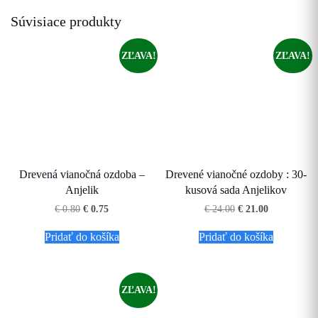
Súvisiace produkty
ZĽAVA!
ZĽAVA!
Drevená vianočná ozdoba –
Drevené vianočné ozdoby : 30-
Anjelik
kusová sada Anjelikov
Pôvodná
Aktuálna
Pôvodná
Aktuálna
€
0.80
€
0.75
€
24.00
€
21.00
cena
cena
cena
cena
bola:
je:
bola:
je:
Pridať do košíka
Pridať do košíka
€ 0.80.
€ 0.75.
€ 24.00.
€ 21.00.
ZĽAVA!