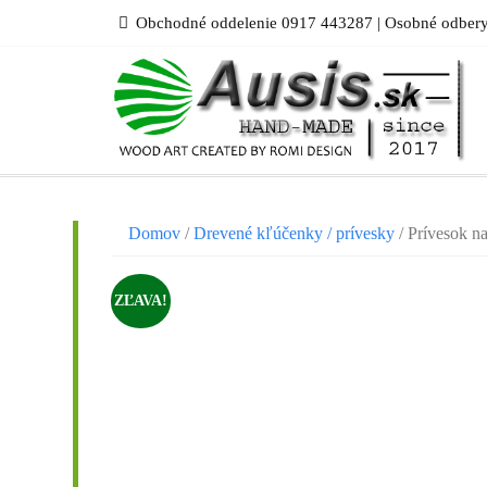
Skip
Obchodné oddelenie 0917 443287 | Osobné odbery
to
content
Domov
/
Drevené kľúčenky / prívesky
/ Prívesok na
ZĽAVA!