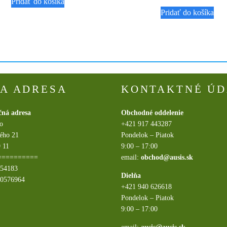
Pridať do košíka
Pridať do košíka
A ADRESA
KONTAKTNÉ ÚD
čná adresa
Obchodné oddelenie
.o
+421 917 443287
ého 21
Pondelok – Piatok
 11
9:00 – 17:00
==========
email:
obchod@ausis.sk
054183
Dielňa
20576964
+421 940 626618
Pondelok – Piatok
9:00 – 17:00