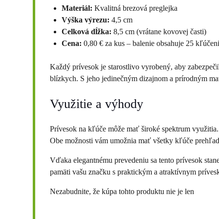
Materiál:
Kvalitná brezová preglejka
Výška výrezu:
4,5 cm
Celková dĺžka:
8,5 cm (vrátane kovovej časti)
Cena:
0,80 € za kus – balenie obsahuje 25 kľúčen
Každý prívesok je starostlivo vyrobený, aby zabezpečil 
blízkych. S jeho jedinečným dizajnom a prírodným mat
Využitie a výhody
Prívesok na kľúče môže mať široké spektrum využitia. 
Obe možnosti vám umožnia mať všetky kľúče prehľadn
Vďaka elegantnému prevedeniu sa tento prívesok stan
pamäti vašu značku s praktickým a atraktívnym príves
Nezabudnite, že kúpa tohto produktu nie je len