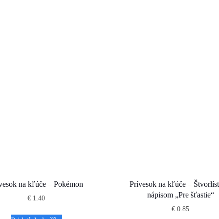
ívesok na kľúče – Pokémon
Prívesok na kľúče – Štvorlís
nápisom „Pre šťastie“
€
1.40
€
0.85