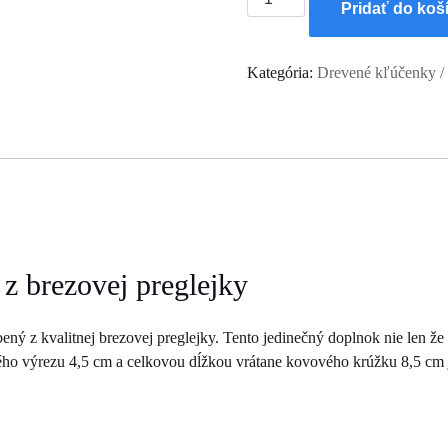
Pridať do koš
Prívesok
na
kľúče
Kategória:
Drevené kľúčenky / 
-
balík
25
ks
-
Anjelik
s
nápisom
 z brezovej preglejky
„Anjel
strážny“
obený z kvalitnej brezovej preglejky. Tento jedinečný doplnok nie len že
ého výrezu 4,5 cm a celkovou dĺžkou vrátane kovového krúžku 8,5 cm 