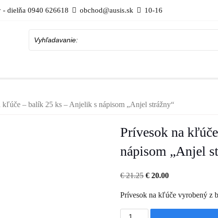
 - dielňa 0940 626618
obchod@ausis.sk
10-16
Vyhľadavanie:
 kľúče – balík 25 ks – Anjelik s nápisom „Anjel strážny“
Prívesok na kľúče 
nápisom „Anjel s
Pôvodná
Aktuálna
€
21.25
€
20.00
cena
cena
Prívesok na kľúče vyrobený z b
bola:
je:
€ 21.25.
€ 20.00.
množstvo