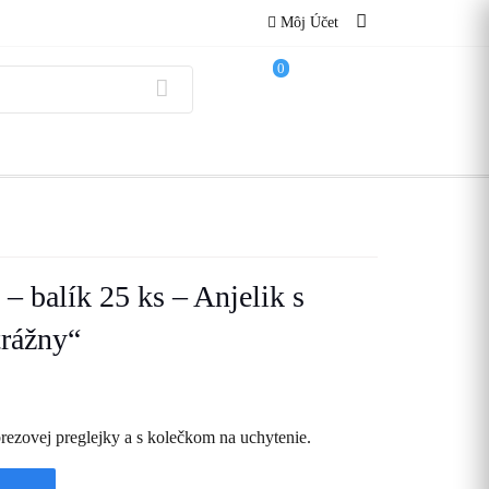
Môj Účet
0
– balík 25 ks – Anjelik s
trážny“
rezovej preglejky a s kolečkom na uchytenie.