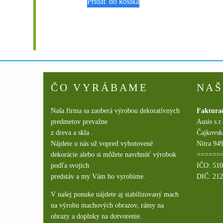
Pridať do košíka
ČO VYRÁBAME
NAŠ
Naša firma sa zaoberá výrobou dekoratívnych
Faktura
predmetov prevažne
Ausis s.r
z dreva a skla .
Čajkovsk
Nájdete u nás už vopred vyhotovené
Nitra 949
dekorácie alebo si môžete navrhnúť výrobok
======
podľa svojich
IČO: 51
predstáv a my Vám ho vyrobíme.
DIČ: 21
V našej ponuke nájdete aj stabilizovaný mach
na výrobu machových obrazov, rámy na
obrazy a doplnky na dotvorenie.