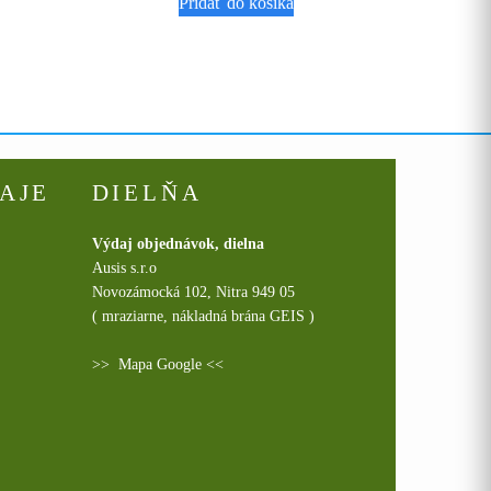
Pridať do košíka
AJE
DIELŇA
Výdaj objednávok, dielna
Ausis s.r.o
Novozámocká 102, Nitra 949 05
( mraziarne, nákladná brána GEIS )
>>
Mapa Google
<<