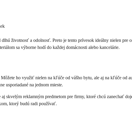
iek
dlhú životnosť a odolnosť. Preto je tento prívesok ideálny nielen pre o
eriálom sa výborne hodí do každej domácnosti alebo kancelárie.
Môžete ho využiť nielen na kľúče od vášho bytu, ale aj na kľúče od au
e usporiadané na jednom mieste.
e aj skvelým reklamným predmetom pre firmy, ktoré chcú zanechať do
kom, ktorý budú radi používať.