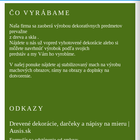
môžete
vybrať
ČO VYRÁBAME
na
stránke
Naša firma sa zaoberá výrobou dekoratívnych predmetov
produktu.
prevažne
z dreva a skla .
Nájdete u nás už vopred vyhotovené dekorácie alebo si
môžete navrhnúť výrobok podľa svojich
predstáv a my Vám ho vyrobíme.
V našej ponuke nájdete aj stabilizovaný mach na výrobu
machových obrazov, rámy na obrazy a doplnky na
dotvorenie.
ODKAZY
Drevené dekorácie, darčeky a nápisy na mieru |
Ausis.sk
Formulár na odstúpenie od zmluvy