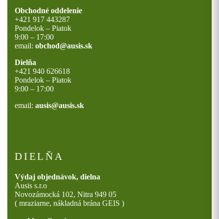
Obchodné oddelenie
+421 917 443287
Pondelok – Piatok
9:00 – 17:00
email:
obchod@ausis.sk
Dielňa
+421 940 626618
Pondelok – Piatok
9:00 – 17:00
email:
ausis@ausis.sk
DIELŇA
Výdaj objednávok, dielna
Ausis s.r.o
Novozámocká 102, Nitra 949 05
( mraziarne, nákladná brána GEIS )