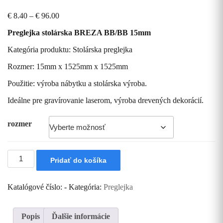
Price
€
8.40
–
€
96.00
range:
Preglejka stolárska BREZA BB/BB 15mm
€ 8.40
through
Kategória produktu: Stolárska preglejka
€ 96.00
Rozmer: 15mm x 1525mm x 1525mm
Použitie: výroba nábytku a stolárska výroba.
Ideálne pre gravírovanie laserom, výroba drevených dekorácií.
rozmer
množstvo
Pridať do košíka
Preglejka
stolárska
BREZA
Katalógové číslo:
-
Kategória:
Preglejka
BB/BB
15mm
Popis
Ďalšie informácie