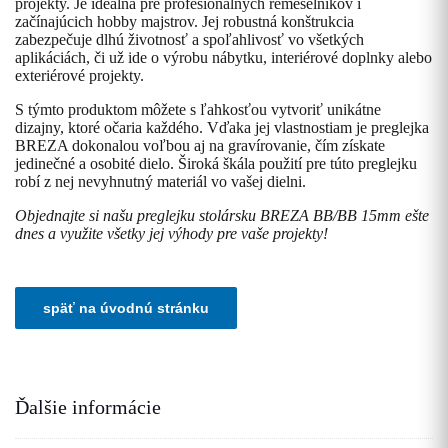
projekty. Je ideálna pre profesionálnych remeselníkov i
začínajúcich hobby majstrov. Jej robustná konštrukcia
zabezpečuje dlhú životnosť a spoľahlivosť vo všetkých
aplikáciách, či už ide o výrobu nábytku, interiérové doplnky alebo
exteriérové projekty.
S týmto produktom môžete s ľahkosťou vytvoriť unikátne
dizajny, ktoré očaria každého. Vďaka jej vlastnostiam je preglejka
BREZA dokonalou voľbou aj na gravírovanie, čím získate
jedinečné a osobité dielo. Široká škála použití pre túto preglejku
robí z nej nevyhnutný materiál vo vašej dielni.
Objednajte si našu preglejku stolársku BREZA BB/BB 15mm ešte
dnes a využite všetky jej výhody pre vaše projekty!
Ďalšie informácie