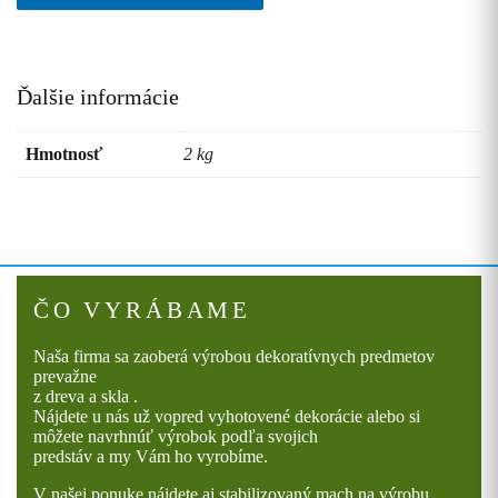
Ďalšie informácie
Hmotnosť
2 kg
ČO VYRÁBAME
Naša firma sa zaoberá výrobou dekoratívnych predmetov
prevažne
z dreva a skla .
Nájdete u nás už vopred vyhotovené dekorácie alebo si
môžete navrhnúť výrobok podľa svojich
predstáv a my Vám ho vyrobíme.
V našej ponuke nájdete aj stabilizovaný mach na výrobu