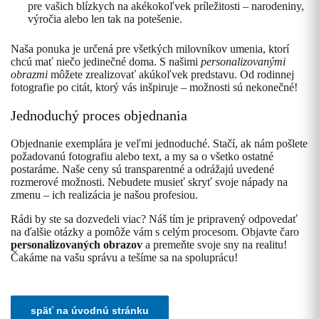
pre vašich blízkych na akékokoľvek príležitosti – narodeniny,
výročia alebo len tak na potešenie.
Naša ponuka je určená pre všetkých milovníkov umenia, ktorí
chcú mať niečo jedinečné doma. S našimi
personalizovanými
obrazmi
môžete zrealizovať akúkoľvek predstavu. Od rodinnej
fotografie po citát, ktorý vás inšpiruje – možnosti sú nekonečné!
Jednoduchý proces objednania
Objednanie exemplára je veľmi jednoduché. Stačí, ak nám pošlete
požadovanú fotografiu alebo text, a my sa o všetko ostatné
postaráme. Naše ceny sú transparentné a odrážajú uvedené
rozmerové možnosti. Nebudete musieť skryť svoje nápady na
zmenu – ich realizácia je našou profesiou.
Rádi by ste sa dozvedeli viac? Náš tím je pripravený odpovedať
na ďalšie otázky a pomôže vám s celým procesom. Objavte čaro
personalizovaných obrazov
a premeňte svoje sny na realitu!
Čakáme na vašu správu a tešíme sa na spoluprácu!