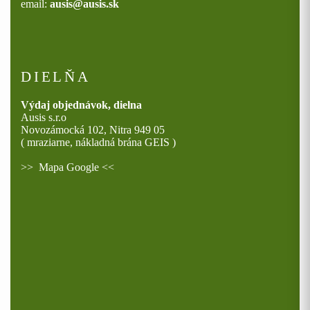
email:
ausis@ausis.sk
DIELŇA
Výdaj objednávok, dielna
Ausis s.r.o
Novozámocká 102, Nitra 949 05
( mraziarne, nákladná brána GEIS )
>>
Mapa Google
<<