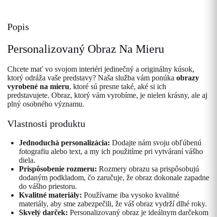
Popis
Personalizovaný Obraz Na Mieru
Chcete mať vo svojom interiéri jedinečný a originálny kúsok,
ktorý odráža vaše predstavy? Naša služba vám ponúka
obrazy
vyrobené na mieru
, ktoré sú presne také, aké si ich
predstavujete. Obraz, ktorý vám vyrobíme, je nielen krásny, ale aj
plný osobného významu.
Vlastnosti produktu
Jednoduchá personalizácia:
Dodajte nám svoju obľúbenú
fotografiu alebo text, a my ich použitíme pri vytváraní vášho
diela.
Prispôsobenie rozmeru:
Rozmery obrazu sa prispôsobujú
dodaným podkladom, čo zaručuje, že obraz dokonale zapadne
do vášho priestoru.
Kvalitné materiály:
Používame iba vysoko kvalitné
materiály, aby sme zabezpečili, že váš obraz vydrží dlhé roky.
Skvelý darček:
Personalizovaný obraz je ideálnym darčekom