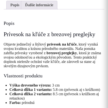
Popis
Ďalšie informácie
Popis
Prívesok na kľúče z brezovej preglejky
Objavte jedinečný a štýlový
prívesok na kľúče
, ktorý vyniká
svojou kvalitou a krásou prírodného materiálu. Naša ponuka
zahŕňa prívesky vyrobené z
brezovej preglejky
, ktorá je známa
svojou odolnosťou a ekologickým pôvodom. Tento praktický
doplnok nielenže ochráni vaše kľúče, ale zároveň sa stane aj
skvelým dizajnovým prvkom.
Vlastnosti produktu
Výška dreveného výrezu:
3 cm
Celková dĺžka 1 variantu:
5.8 cm (prívesok aj s krúžkom)
Celková dĺžka 2 variantu:
8.5 cm (prívesok s krúžkom aj
retiazkou)
Farba:
prírodná