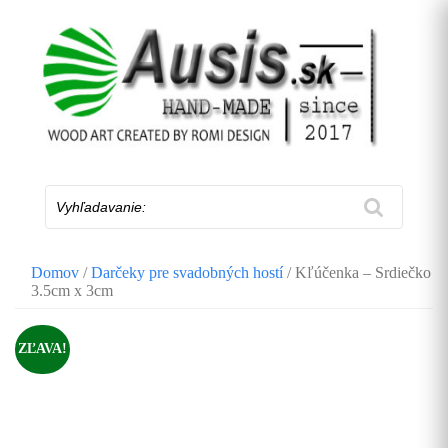
Skip
to
content
Vyhľadavanie:
Domov
/
Darčeky pre svadobných hostí
/ Kľúčenka – Srdiečko
3.5cm x 3cm
ZĽAVA!