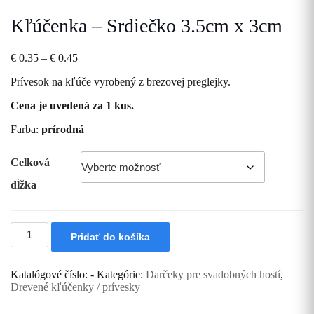
Kľúčenka – Srdiečko 3.5cm x 3cm
Price
€
0.35
–
€
0.45
range:
Prívesok na kľúče vyrobený z brezovej preglejky.
€ 0.35
through
Cena je uvedená za 1 kus.
€ 0.45
Farba:
prírodná
Celková
dĺžka
množstvo
Pridať do košíka
Kľúčenka
-
Srdiečko
Katalógové číslo:
-
Kategórie:
Darčeky pre svadobných hostí
,
3.5cm
Drevené kľúčenky / prívesky
x
3cm