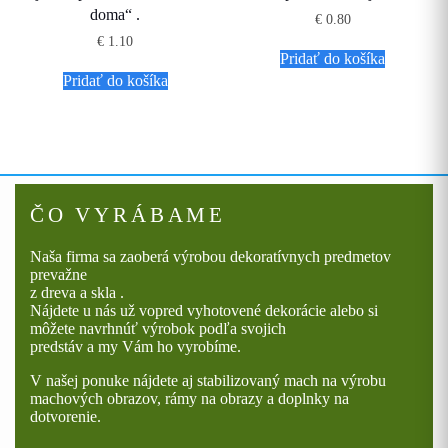
doma“ .
€
0.80
€
1.10
Pridať do košíka
Pridať do košíka
ČO VYRÁBAME
Naša firma sa zaoberá výrobou dekoratívnych predmetov
prevažne
z dreva a skla .
Nájdete u nás už vopred vyhotovené dekorácie alebo si
môžete navrhnúť výrobok podľa svojich
predstáv a my Vám ho vyrobíme.
V našej ponuke nájdete aj stabilizovaný mach na výrobu
machových obrazov, rámy na obrazy a doplnky na
dotvorenie.