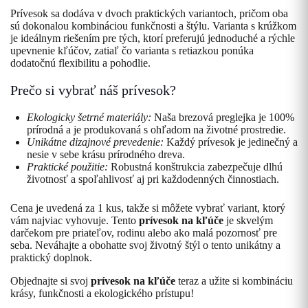
Prívesok sa dodáva v dvoch praktických variantoch, pričom oba
sú dokonalou kombináciou funkčnosti a štýlu. Varianta s krúžkom
je ideálnym riešením pre tých, ktorí preferujú jednoduché a rýchle
upevnenie kľúčov, zatiaľ čo varianta s retiazkou ponúka
dodatočnú flexibilitu a pohodlie.
Prečo si vybrať náš prívesok?
Ekologicky šetrné materiály:
Naša brezová preglejka je 100%
prírodná a je produkovaná s ohľadom na životné prostredie.
Unikátne dizajnové prevedenie:
Každý prívesok je jedinečný a
nesie v sebe krásu prírodného dreva.
Praktické použitie:
Robustná konštrukcia zabezpečuje dlhú
životnosť a spoľahlivosť aj pri každodenných činnostiach.
Cena je uvedená za 1 kus, takže si môžete vybrať variant, ktorý
vám najviac vyhovuje. Tento
prívesok na kľúče
je skvelým
darčekom pre priateľov, rodinu alebo ako malá pozornosť pre
seba. Neváhajte a obohatte svoj životný štýl o tento unikátny a
praktický doplnok.
Objednajte si svoj
prívesok na kľúče
teraz a užite si kombináciu
krásy, funkčnosti a ekologického prístupu!