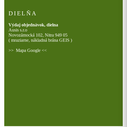
DIELŇA
Výdaj objednávok, dielna
Ausis s.r.o
Novozámocká 102, Nitra 949 05
( mraziarne, nákladná brána GEIS )
>>
Mapa Google
<<