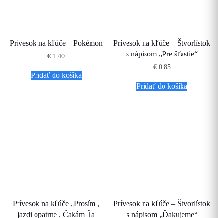
Prívesok na kľúče – Pokémon
Prívesok na kľúče – Štvorlístok
s nápisom „Pre šťastie“
€
1.40
€
0.85
Pridať do košíka
Pridať do košíka
Prívesok na kľúče „Prosím ,
Prívesok na kľúče – Štvorlístok
jazdi opatrne . Čakám Ťa
s nápisom „Ďakujeme“