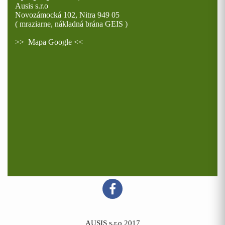
Ausis s.r.o
Novozámocká 102, Nitra 949 05
( mraziarne, nákladná brána GEIS )
>>
Mapa Google
<<
AUSIS s.r.o 2017