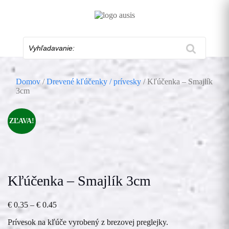
Skip
to
content
Vyhľadavanie:
Domov
/
Drevené kľúčenky / prívesky
/ Kľúčenka – Smajlík
3cm
ZĽAVA!
Kľúčenka – Smajlík 3cm
Price
€
0.35
–
€
0.45
range:
Prívesok na kľúče vyrobený z brezovej preglejky.
€ 0.35