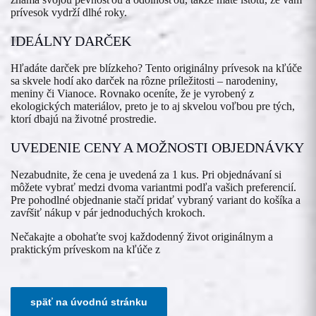
prívesok vydrží dlhé roky.
IDEÁLNY DARČEK
Hľadáte darček pre blízkeho? Tento originálny prívesok na kľúče
sa skvele hodí ako darček na rôzne príležitosti – narodeniny,
meniny či Vianoce. Rovnako oceníte, že je vyrobený z
ekologických materiálov, preto je to aj skvelou voľbou pre tých,
ktorí dbajú na životné prostredie.
UVEDENIE CENY A MOŽNOSTI OBJEDNÁVKY
Nezabudnite, že cena je uvedená za 1 kus. Pri objednávaní si
môžete vybrať medzi dvoma variantmi podľa vašich preferencií.
Pre pohodlné objednanie stačí pridať vybraný variant do košíka a
zavŕšiť nákup v pár jednoduchých krokoch.
Nečakajte a obohaťte svoj každodenný život originálnym a
praktickým príveskom na kľúče z