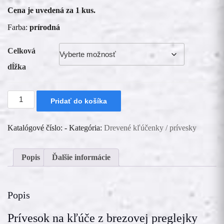
through
Cena je uvedená za 1 kus.
€ 0.45
Farba:
prírodná
Celková
dĺžka
množstvo
Pridať do košíka
Kľúčenka
-
Smajlík
Katalógové číslo:
-
Kategória:
Drevené kľúčenky / prívesky
3cm
Popis
Ďalšie informácie
Popis
Prívesok na kľúče z brezovej preglejky