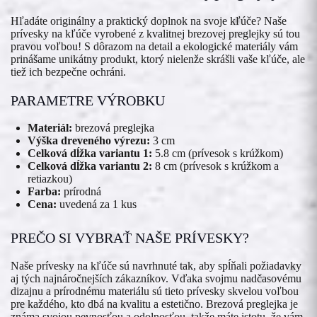
Hľadáte originálny a praktický doplnok na svoje kľúče? Naše
prívesky na kľúče vyrobené z kvalitnej brezovej preglejky sú tou
pravou voľbou! S dôrazom na detail a ekologické materiály vám
prinášame unikátny produkt, ktorý nielenže skrášli vaše kľúče, ale
tiež ich bezpečne ochráni.
PARAMETRE VÝROBKU
Materiál:
brezová preglejka
Výška dreveného výrezu:
3 cm
Celková dĺžka variantu 1:
5.8 cm (prívesok s krúžkom)
Celková dĺžka variantu 2:
8 cm (prívesok s krúžkom a
retiazkou)
Farba:
prírodná
Cena:
uvedená za 1 kus
PREČO SI VYBRAŤ NAŠE PRÍVESKY?
Naše prívesky na kľúče sú navrhnuté tak, aby spĺňali požiadavky
aj tých najnáročnejších zákazníkov. Vďaka svojmu nadčasovému
dizajnu a prírodnému materiálu sú tieto prívesky skvelou voľbou
pre každého, kto dbá na kvalitu a estetično. Brezová preglejka je
známa svojou pevnosťou a odolnosťou, takže máte istotu, že vám