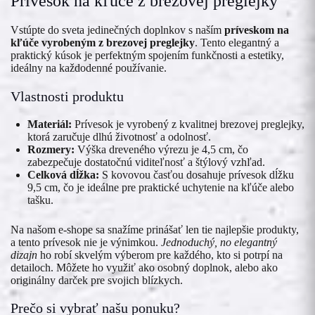
Prívesok na kľúče z brezovej preglejky
Vstúpte do sveta jedinečných doplnkov s naším
príveskom na
kľúče vyrobeným z brezovej preglejky
. Tento elegantný a
praktický kúsok je perfektným spojením funkčnosti a estetiky,
ideálny na každodenné používanie.
Vlastnosti produktu
Materiál:
Prívesok je vyrobený z kvalitnej brezovej preglejky,
ktorá zaručuje dlhú životnosť a odolnosť.
Rozmery:
Výška dreveného výrezu je 4,5 cm, čo
zabezpečuje dostatočnú viditeľnosť a štýlový vzhľad.
Celková dĺžka:
S kovovou časťou dosahuje prívesok dĺžku
9,5 cm, čo je ideálne pre praktické uchytenie na kľúče alebo
tašku.
Na našom e-shope sa snažíme prinášať len tie najlepšie produkty,
a tento prívesok nie je výnimkou.
Jednoduchý, no elegantný
dizajn
ho robí skvelým výberom pre každého, kto si potrpí na
detailoch. Môžete ho využiť ako osobný doplnok, alebo ako
originálny darček pre svojich blízkych.
Prečo si vybrať našu ponuku?