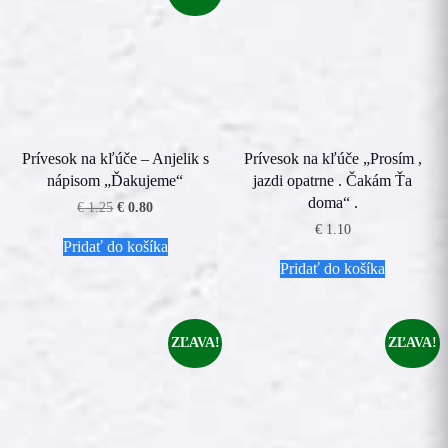
Prívesok na kľúče – Anjelik s
Prívesok na kľúče „Prosím ,
nápisom „Ďakujeme“
jazdi opatrne . Čakám Ťa
doma“ .
Pôvodná
Aktuálna
€
1.25
€
0.80
cena
cena
€
1.10
bola:
je:
Pridať do košíka
€ 1.25.
€ 0.80.
Pridať do košíka
ZĽAVA!
ZĽAVA!