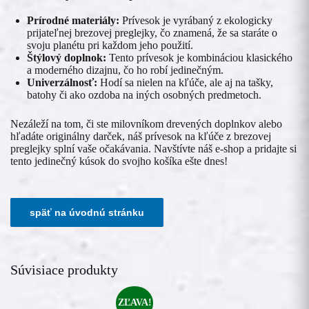
Prírodné materiály:
Prívesok je vyrábaný z ekologicky
prijateľnej brezovej preglejky, čo znamená, že sa staráte o
svoju planétu pri každom jeho použití.
Štýlový doplnok:
Tento prívesok je kombináciou klasického
a moderného dizajnu, čo ho robí jedinečným.
Univerzálnosť:
Hodí sa nielen na kľúče, ale aj na tašky,
batohy či ako ozdoba na iných osobných predmetoch.
Nezáleží na tom, či ste milovníkom drevených doplnkov alebo
hľadáte originálny darček, náš prívesok na kľúče z brezovej
preglejky splní vaše očakávania. Navštívte náš e-shop a pridajte si
tento jedinečný kúsok do svojho košíka ešte dnes!
Súvisiace produkty
ZĽAVA!