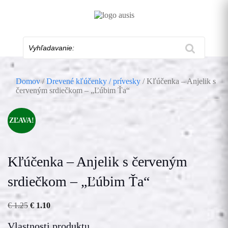
Skip
to
content
Vyhľadavanie:
Domov
/
Drevené kľúčenky / prívesky
/ Kľúčenka – Anjelik s
červeným srdiečkom – „Ľúbim Ťa“
ZĽAVA!
Kľúčenka – Anjelik s červeným
srdiečkom – „Ľúbim Ťa“
Pôvodná
Aktuálna
€
1.25
€
1.10
cena
cena
bola:
je:
Vlastnosti produktu