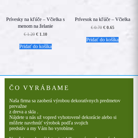
Prívesky na kľúče – Včielka s
Prívesok na kľúče – Včielka
menom na želanie
Pôvodná
Aktuálna
€
0.70
€
0.65
cena
cena
Pôvodná
Aktuálna
€
1.20
€
1.10
bola:
je:
cena
cena
Pridať do košíka
€ 0.70.
€ 0.65.
bola:
je:
Pridať do košíka
€ 1.20.
€ 1.10.
ČO VYRÁBAME
Naša firma sa zaoberá výrobou dekoratívnych predmetov
prevažne
z dreva a skla .
Nájdete u nás už vopred vyhotovené dekorácie alebo si
môžete navrhnúť výrobok podľa svojich
predstáv a my Vám ho vyrobíme.