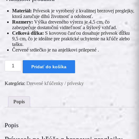
€ 1.25.
€ 1.10.
Materiál:
Prívesok je vyrobený z kvalitnej brezovej preglejky,
ktorá zaručuje dlhú životnosť a odolnosť.
Rozmery:
Výška dreveného výrezu je 4,5 cm, čo
zabezpečuje dostatočnú viditeľnosť a štýlový vzhľad.
Celková dĺžka:
S kovovou časťou dosahuje prívesok dĺžku
9,5 cm, čo je ideálne pre praktické uchytenie na kľúče alebo
tašku.
Červené srdiečko je na anjelikovi prilepené .
množstvo
Pridať do košíka
Kľúčenka
-
Anjelik
Kategória:
Drevené kľúčenky / prívesky
s
červeným
srdiečkom
-
Popis
"Ľúbim
Ťa"
Popis