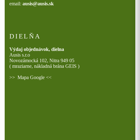
email:
ausis@ausis.sk
DIELŇA
Výdaj objednávok, dielna
Ausis s.r.o
Novozámocká 102, Nitra 949 05
( mraziarne, nákladná brána GEIS )
>>
Mapa Google
<<