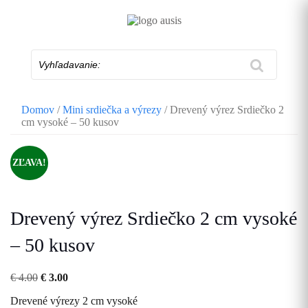
Skip
to
content
Vyhľadavanie:
Domov
/
Mini srdiečka a výrezy
/ Drevený výrez Srdiečko 2
cm vysoké – 50 kusov
ZĽAVA!
Drevený výrez Srdiečko 2 cm vysoké
– 50 kusov
Pôvodná
Aktuálna
€
4.00
€
3.00
cena
cena
Drevené výrezy 2 cm vysoké
bola:
je: