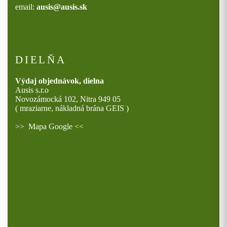
email:
ausis@ausis.sk
DIELŇA
Výdaj objednávok, dielna
Ausis s.r.o
Novozámocká 102, Nitra 949 05
( mraziarne, nákladná brána GEIS )
>>
Mapa Google
<<