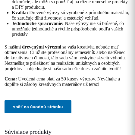
dekorácie, ale môžu sa použiť aj na rôzne remeselné projekty
a DIY produkciu.
Kvalita:
Drevené výrezy sú vyrobené z prírodného materiálu,
čo zaručuje dlhú životnosť a estetický vzhľad.
Jednoduché spracovanie:
Naše výrezy nie sú brúsené, čo
umožňuje jednoduché a rýchle prispôsobenie podľa vašich
predstáv.
S našimi
drevenými výrezmi
sa vaša kreativita nebude mať
obmedzenia. Či už ste profesionálny remeselník alebo nadšenec
do kreatívnych činností, táto sada vám poskytne skvelú výhodu.
Nezmeškajte príležitosť na realizáciu unikátnych a osobitých
projektov – objednajte si našu sadu ešte dnes a začnite tvoriť!
Cena:
Uvedená cena platí za 50 kusov výrezov. Neváhajte a
doplňte si zásoby kreatívnych materiálov už teraz!
Súvisiace produkty