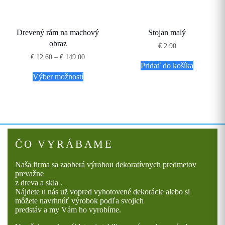
Drevený rám na machový
Stojan malý
obraz
€
2.90
Price
€
12.60
–
€
149.00
range:
Pridať do košíka
Tento
€ 12.60
Výber možností
produkt
through
má
€ 149.00
viacero
variantov.
Možnosti
si
môžete
vybrať
ČO VYRÁBAME
na
stránke
Naša firma sa zaoberá výrobou dekoratívnych predmetov
produktu.
prevažne
z dreva a skla .
Nájdete u nás už vopred vyhotovené dekorácie alebo si
môžete navrhnúť výrobok podľa svojich
predstáv a my Vám ho vyrobíme.