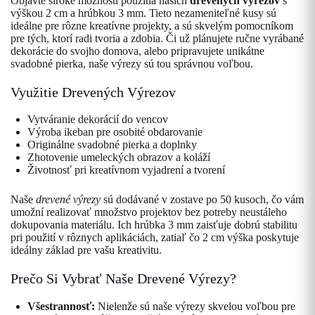
Objavte široké možnosti použitia našich
drevených výrezov
s
výškou 2 cm a hrúbkou 3 mm. Tieto nezameniteľné kusy sú
ideálne pre rôzne kreatívne projekty, a sú skvelým pomocníkom
pre tých, ktorí radi tvoria a zdobia. Či už plánujete ručne vyrábané
dekorácie do svojho domova, alebo pripravujete unikátne
svadobné pierka, naše výrezy sú tou správnou voľbou.
Využitie Drevených Výrezov
Vytváranie dekorácií do vencov
Výroba ikeban pre osobité obdarovanie
Originálne svadobné pierka a doplnky
Zhotovenie umeleckých obrazov a koláží
Životnosť pri kreatívnom vyjadrení a tvorení
Naše
drevené výrezy
sú dodávané v zostave po 50 kusoch, čo vám
umožní realizovať množstvo projektov bez potreby neustáleho
dokupovania materiálu. Ich hrúbka 3 mm zaisťuje dobrú stabilitu
pri použití v rôznych aplikáciách, zatiaľ čo 2 cm výška poskytuje
ideálny základ pre vašu kreativitu.
Prečo Si Vybrať Naše Drevené Výrezy?
Všestrannosť:
Nielenže sú naše výrezy skvelou voľbou pre