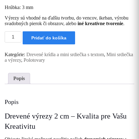
€ 4.00.
€ 3.00.
Hrúbka: 3 mm
Výrezy sú vhodné na ďalšiu tvorbu, do vencov, ikeban, výrobu
svadobných pierok či obrazov, alebo
iné kreatívne tvorenie
.
množstvo
Pridať do košíka
Drevený
výrez
Srdiečko
Kategórie:
Drevené krídla a mini srdiečka s textom
,
Mini srdiečka
2
a výrezy
,
Polotovary
cm
vysoké
-
50
Popis
kusov
Popis
Drevené výrezy 2 cm – Kvalita pre Vašu
Kreativitu