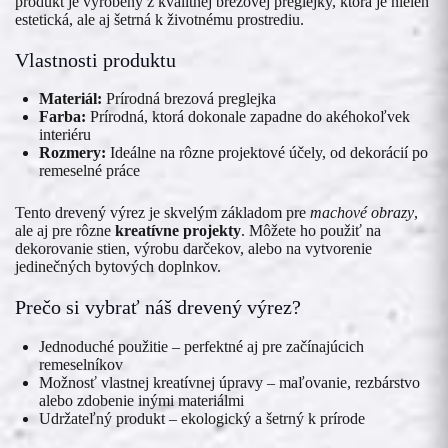
produkt je vyrobený z kvalitnej brezovej preglejky, ktorá je nielen
estetická, ale aj šetrná k životnému prostrediu.
Vlastnosti produktu
Materiál:
Prírodná brezová preglejka
Farba:
Prírodná, ktorá dokonale zapadne do akéhokoľvek
interiéru
Rozmery:
Ideálne na rôzne projektové účely, od dekorácií po
remeselné práce
Tento drevený výrez je skvelým základom pre
machové obrazy
,
ale aj pre rôzne
kreatívne projekty
. Môžete ho použiť na
dekorovanie stien, výrobu darčekov, alebo na vytvorenie
jedinečných bytových doplnkov.
Prečo si vybrať náš drevený výrez?
Jednoduché použitie – perfektné aj pre začínajúcich
remeselníkov
Možnosť vlastnej kreatívnej úpravy – maľovanie, rezbárstvo
alebo zdobenie inými materiálmi
Udržateľný produkt – ekologický a šetrný k prírode