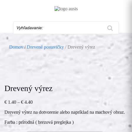
Skip
to
content
Vyhľadavanie:
Domov
/
Drevené postavičky
/ Drevený výrez
Drevený výrez
Price
€
1.40
–
€
4.40
range:
Drevený výrez na dotvorenie alebo napríklad na machový obraz.
€ 1.40
through
Farba : prírodná ( brezová preglejka )
€ 4.40