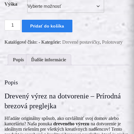
Výška
množstvo
Pridať do košíka
Drevený
výrez
Katalógové číslo:
-
Kategórie:
Drevené postavičky
,
Polotovary
Popis
Ďalšie informácie
Popis
Drevený výrez na dotvorenie – Prírodná
brezová preglejka
Hľadáte originálny spôsob, ako ozvláštniť svoj domov alebo
kanceláriu? Naša ponuka
dreveného výrezu
na dotvorenie je
ideálnym riešením pre všetkých kreatívnych nadšencov! Tento