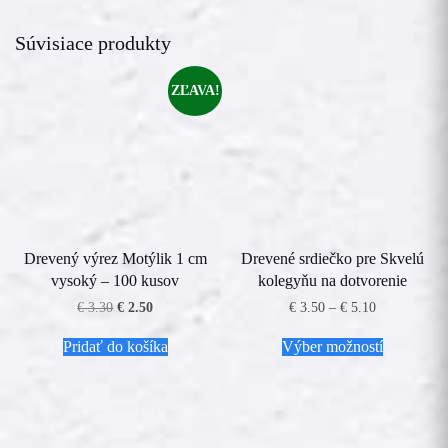
Súvisiace produkty
ZĽAVA!
Drevený výrez Motýlik 1 cm
Drevené srdiečko pre Skvelú
vysoký – 100 kusov
kolegyňu na dotvorenie
Pôvodná
Aktuálna
Price
€
3.30
€
2.50
€
3.50
–
€
5.10
cena
cena
range:
Tento
bola:
je:
€ 3.50
Pridať do košíka
Výber možností
produkt
€ 3.30.
€ 2.50.
through
má
€ 5.10
viacero
variantov.
Možnosti
si