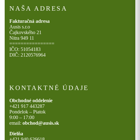
NAŠA ADRESA
Fakturačná adresa
Ausis s.r.o
Čajkovského 21
Nitra 949 11
================
IČO: 51054183
DIČ: 2120576964
KONTAKTNÉ ÚDAJE
Obchodné oddelenie
+421 917 443287
Pondelok – Piatok
9:00 – 17:00
email:
obchod@ausis.sk
Dielňa
+421 940 626618