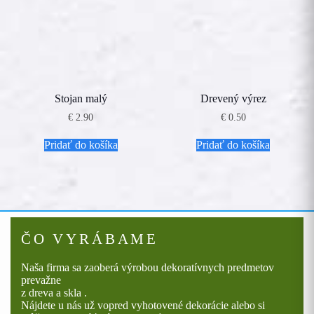
môžete
vybrať
na
stránke
produktu.
Stojan malý
Drevený výrez
€
2.90
€
0.50
Pridať do košíka
Pridať do košíka
ČO VYRÁBAME
Naša firma sa zaoberá výrobou dekoratívnych predmetov
prevažne
z dreva a skla .
Nájdete u nás už vopred vyhotovené dekorácie alebo si