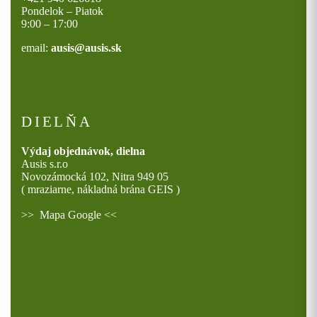
Pondelok – Piatok
9:00 – 17:00
email:
ausis@ausis.sk
DIELŇA
Výdaj objednávok, dielna
Ausis s.r.o
Novozámocká 102, Nitra 949 05
( mraziarne, nákladná brána GEIS )
>>
Mapa Google
<<