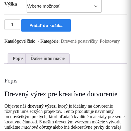
Výška
množstvo
Pridať do košíka
Drevený
výrez
:
Katalógové číslo:
-
Kategórie:
Drevené postavičky
,
Polotovary
Rodina
Popis
Ďalšie informácie
Popis
Drevený výrez pre kreatívne dotvorenie
Objavte náš
drevený výrez
, ktorý je ideálny na dotvorenie
rôznych umeleckých projektov. Tento produkt je navrhnutý
predovšetkým pre tých, ktorí hľadajú kvalitné materiály pre svoje
kreatívne činnosti. S naším dreveným výrezom môžete vytvoriť
unikátne
machové obrazy
alebo iné dekoratívne prvky do vašej