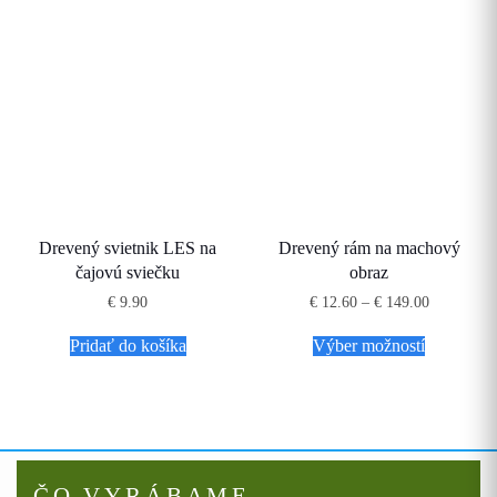
Drevený svietnik LES na
Drevený rám na machový
čajovú sviečku
obraz
Price
€
9.90
€
12.60
–
€
149.00
range:
Tento
€ 12.60
Pridať do košíka
Výber možností
produkt
through
má
€ 149.00
viacero
variantov.
Možnosti
si
môžete
vybrať
ČO VYRÁBAME