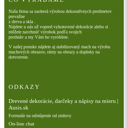
na
stránke
Naša firma sa zaoberá výrobou dekoratívnych predmetov
produktu.
prevažne
z dreva a skla .
Nájdete u nás už vopred vyhotovené dekorácie alebo si
môžete navrhnúť výrobok podľa svojich
predstáv a my Vám ho vyrobíme.
V našej ponuke nájdete aj stabilizovaný mach na výrobu
machových obrazov, rámy na obrazy a doplnky na
dotvorenie.
ODKAZY
Drevené dekorácie, darčeky a nápisy na mieru |
Ausis.sk
Formulár na odstúpenie od zmluvy
On-line chat