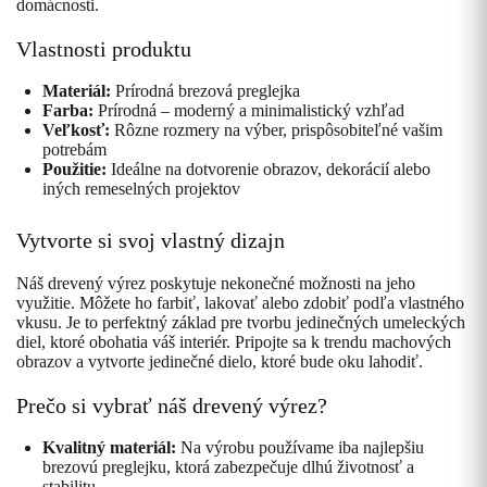
domácnosti.
Vlastnosti produktu
Materiál:
Prírodná brezová preglejka
Farba:
Prírodná – moderný a minimalistický vzhľad
Veľkosť:
Rôzne rozmery na výber, prispôsobiteľné vašim
potrebám
Použitie:
Ideálne na dotvorenie obrazov, dekorácií alebo
iných remeselných projektov
Vytvorte si svoj vlastný dizajn
Náš drevený výrez poskytuje nekonečné možnosti na jeho
využitie. Môžete ho farbiť, lakovať alebo zdobiť podľa vlastného
vkusu. Je to perfektný základ pre tvorbu jedinečných umeleckých
diel, ktoré obohatia váš interiér. Pripojte sa k trendu machových
obrazov a vytvorte jedinečné dielo, ktoré bude oku lahodiť.
Prečo si vybrať náš drevený výrez?
Kvalitný materiál:
Na výrobu používame iba najlepšiu
brezovú preglejku, ktorá zabezpečuje dlhú životnosť a
stabilitu.