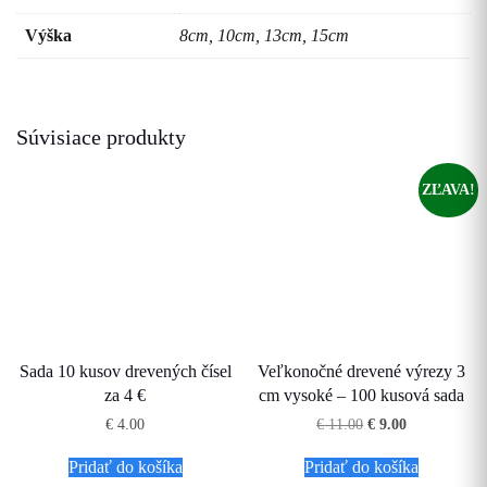
Výška
8cm, 10cm, 13cm, 15cm
Súvisiace produkty
ZĽAVA!
Sada 10 kusov drevených čísel
Veľkonočné drevené výrezy 3
za 4 €
cm vysoké – 100 kusová sada
Pôvodná
Aktuálna
€
4.00
€
11.00
€
9.00
cena
cena
bola:
je:
Pridať do košíka
Pridať do košíka
€ 11.00.
€ 9.00.