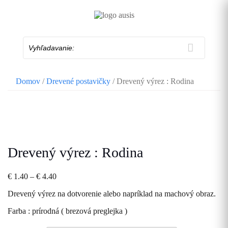
Skip
to
content
Vyhľadavanie:
Domov
/
Drevené postavičky
/ Drevený výrez : Rodina
Drevený výrez : Rodina
Price
€
1.40
–
€
4.40
range:
Drevený výrez na dotvorenie alebo napríklad na machový obraz.
€ 1.40
through
Farba : prírodná ( brezová preglejka )
€ 4.40