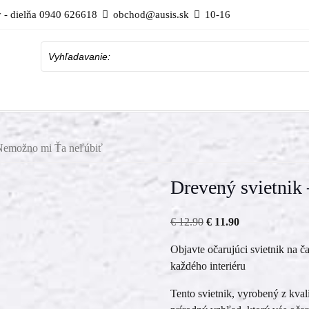
 - dielňa 0940 626618
obchod@ausis.sk
10-16
Vyhľadavanie:
 Nemožno mi Ťa neľúbiť
Drevený svietnik
Pôvodná
Aktuálna
€
12.90
€
11.90
cena
cena
Objavte očarujúci svietnik na 
bola:
je:
každého interiéru
€ 12.90.
€ 11.90.
Tento svietnik, vyrobený z kvali