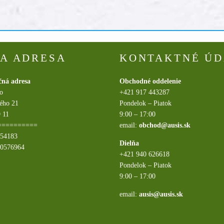
A ADRESA
KONTAKTNÉ ÚD
čná adresa
Obchodné oddelenie
.o
+421 917 443287
ého 21
Pondelok – Piatok
 11
9:00 – 17:00
==========
email:
obchod@ausis.sk
054183
Dielňa
20576964
+421 940 626618
Pondelok – Piatok
9:00 – 17:00
email:
ausis@ausis.sk