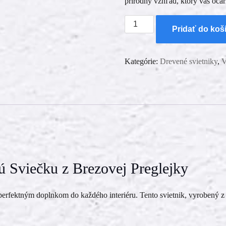
prírodný vzhľad, ktorý vás očar
množstvo
Pridať do koš
Drevený
svietnik
-
Kategórie:
Drevené svietniky
,
V
Nemožno
mi
Ťa
neľúbiť
ú Sviečku z Brezovej Preglejky
 perfektným doplnkom do každého interiéru. Tento svietnik, vyrobený z 