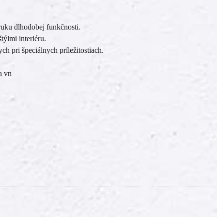
uku dlhodobej funkčnosti.
týlmi interiéru.
ch pri špeciálnych príležitostiach.
a vn