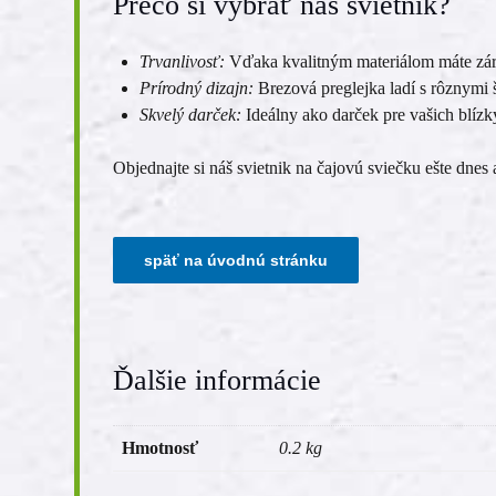
Prečo si vybrať náš svietnik?
Trvanlivosť:
Vďaka kvalitným materiálom máte zár
Prírodný dizajn:
Brezová preglejka ladí s rôznymi š
Skvelý darček:
Ideálny ako darček pre vašich blízky
Objednajte si náš svietnik na čajovú sviečku ešte dnes 
Ďalšie informácie
Hmotnosť
0.2 kg