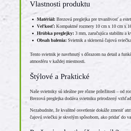
Vlastnosti produktu
Materiál:
Brezová preglejka pre trvanlivosť a este
Veľkosť:
Kompaktné rozmery 10 cm x 10 cm x 10 
Hrúbka preglejky:
3 mm, zaručujúca stabilitu a k
Obsah balenia:
Svietnik a sklenená čajová sviečk
Tento svietnik je navrhnutý s dôrazom na detail a funk
atmosféru v každej miestnosti.
Štýlové a Praktické
Naše svietniky sú ideálne pre rôzne príležitosti – od r
Brezová preglejka dodáva svietniku prirodzený vzhľad,
Nezabudnite, že kvalitné osvetlenie dokáže zmeniť atm
čajovú sviečku je skvelým spôsobom, ako pridať do vaš