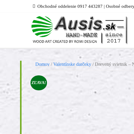
Skip
Obchodné oddelenie 0917 443287 | Osobné odbery
to
content
Domov
/
Valentínske darčeky
/ Drevený svietnik –
ZĽAVA!