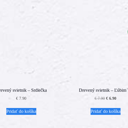
evený svietnik – Srdiečka
Drevený svietnik – Ľúbim
Pôvodná
Aktuál
€
7.90
€
7.90
€
6.90
cena
cena
bola:
je:
Pridať do košíka
Pridať do košíka
€ 7.90.
€ 6.90.