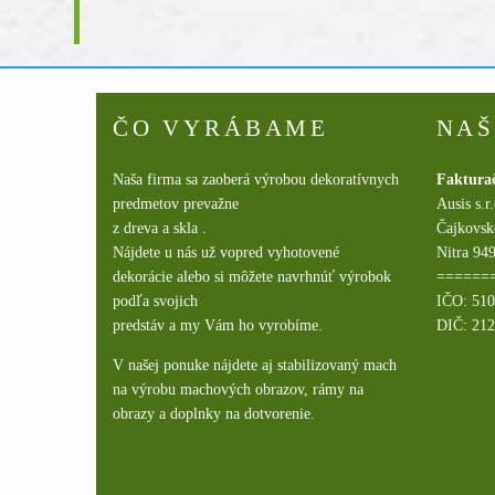
ČO VYRÁBAME
NAŠ
Naša firma sa zaoberá výrobou dekoratívnych
Faktura
predmetov prevažne
Ausis s.r
z dreva a skla .
Čajkovsk
Nájdete u nás už vopred vyhotovené
Nitra 949
dekorácie alebo si môžete navrhnúť výrobok
======
podľa svojich
IČO: 51
predstáv a my Vám ho vyrobíme.
DIČ: 21
V našej ponuke nájdete aj stabilizovaný mach
na výrobu machových obrazov, rámy na
obrazy a doplnky na dotvorenie.