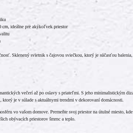
tiku
cm, ideálne pre akýkoľvek priestor
valitu
a
čnosť. Sklenený svietnik s čajovou sviečkou, ktorý je súčasťou balenia
omantických večerí až po oslavy s priateľmi. S jeho minimalistickým diz
 ktorý je v súlade s aktuálnymi trendmi v dekorovaní domácnosti.
osféru vo vašom domove. Premeňte svoj priestor na útulné miesto, kde 
ich obývacích priestorov šmrnc a teplo.