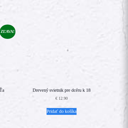
ZĽAVA!
 Ťa
Drevený svietnik pre dcéru k 18
na
€
12.90
Pridať do košíka