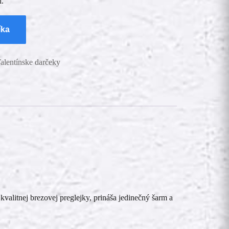
í.
íka
alentínske darčeky
kvalitnej brezovej preglejky, prináša jedinečný šarm a