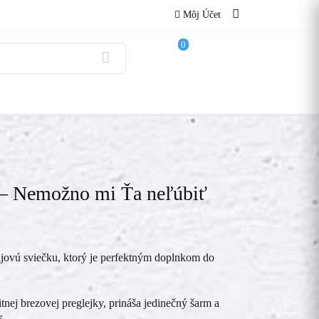
Môj Účet
0
 – Nemožno mi Ťa neľúbiť
čajovú sviečku, ktorý je perfektným doplnkom do
tnej brezovej preglejky, prináša jedinečný šarm a