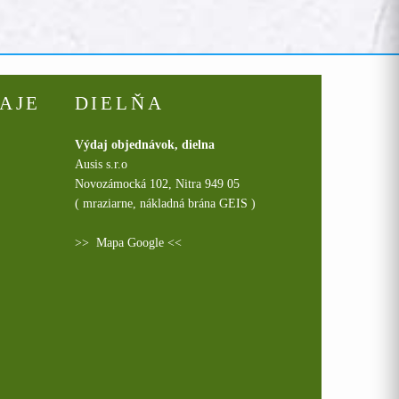
AJE
DIELŇA
Výdaj objednávok, dielna
Ausis s.r.o
Novozámocká 102, Nitra 949 05
( mraziarne, nákladná brána GEIS )
>>
Mapa Google
<<