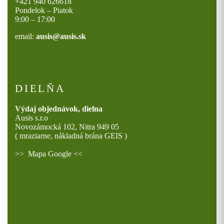
+421 940 626618
Pondelok – Piatok
9:00 – 17:00
email:
ausis@ausis.sk
DIELŇA
Výdaj objednávok, dielna
Ausis s.r.o
Novozámocká 102, Nitra 949 05
( mraziarne, nákladná brána GEIS )
>>
Mapa Google
<<