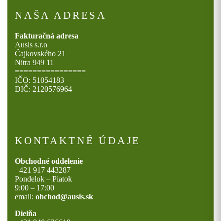
NAŠA ADRESA
Fakturačná adresa
Ausis s.r.o
Čajkovského 21
Nitra 949 11
================
IČO: 51054183
DIČ: 2120576964
KONTAKTNÉ ÚDAJE
Obchodné oddelenie
+421 917 443287
Pondelok – Piatok
9:00 – 17:00
email:
obchod@ausis.sk
Dielňa