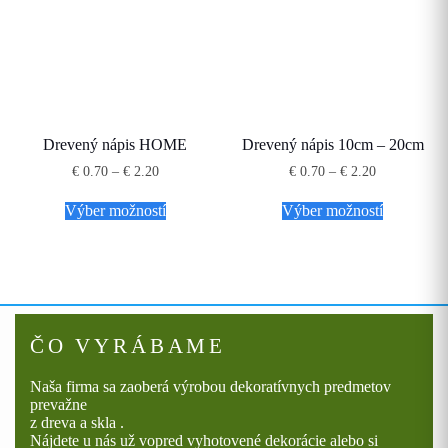
môžete
môžete
vybrať
vybrať
na
na
stránke
stránke
produktu.
produktu.
Drevený nápis HOME
Drevený nápis 10cm – 20cm
Price
Price
€
0.70
–
€
2.20
€
0.70
–
€
2.20
range:
range:
Tento
Tento
€ 0.70
€ 0.70
Výber možností
Výber možností
produkt
produkt
through
through
má
má
€ 2.20
€ 2.20
viacero
viacero
variantov.
variantov.
Možnosti
Možnosti
si
si
môžete
môžete
vybrať
vybrať
ČO VYRÁBAME
na
na
stránke
stránke
Naša firma sa zaoberá výrobou dekoratívnych predmetov
produktu.
produktu.
prevažne
z dreva a skla .
Nájdete u nás už vopred vyhotovené dekorácie alebo si