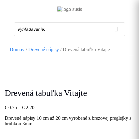
Skip
to
content
Vyhľadavanie:
Domov
/
Drevené nápisy
/ Drevená tabuľka Vitajte
Drevená tabuľka Vitajte
Price
€
0.75
–
€
2.20
range:
Drevené nápisy 10 cm až 20 cm vyrobené z brezovej preglejky s
€ 0.75
hrúbkou 3mm.
through
€ 2.20