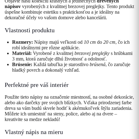
Objavte našu kolekciu krásnych a jedinečných
drevených
nápisov
vyrobených z kvalitnej brezovej preglejky. Tento produkt
úspešne kombinuje estetiku s praktickosťou a je ideálny na
dekoračné účely vo vašom domove alebo kancelárii.
Vlastnosti produktu
Rozmery:
Nápisy majú veľkosti od
10 cm
do
20 cm
, čo ich
robí ideálnymi pre rôzne aplikácie.
Materiál:
Vyrobené z kvalitnej
brezovej preglejky
s hrúbkami
3 mm, ktorá zaručuje dlhú životnosť a odolnosť.
Brúsenie:
Každá tabuľka je starostlivo
brúsená
, čo zaručuje
hladký povrch a dokonalý vzhľad.
Perfektné pre váš interiér
Použite tieto nápisy na označenie miestností, na osobné dekorácie,
alebo ako darčeky pre svojich blízkych. Vďaka prirodzenej farbe
dreva sa vám budú skvele hodiť k akémukoľvek štýlu zariadenia.
Môžete ich umiestniť na steny, police, alebo aj na dvere –
kreativite sa medze nekladú!
Vlastný nápis na mieru