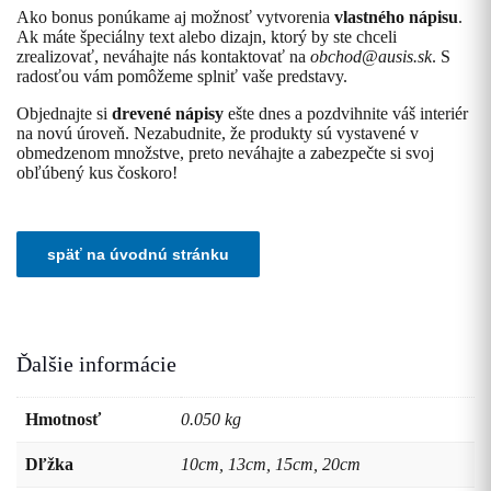
Ako bonus ponúkame aj možnosť vytvorenia
vlastného nápisu
.
Ak máte špeciálny text alebo dizajn, ktorý by ste chceli
zrealizovať, neváhajte nás kontaktovať na
obchod@ausis.sk
. S
radosťou vám pomôžeme splniť vaše predstavy.
Objednajte si
drevené nápisy
ešte dnes a pozdvihnite váš interiér
na novú úroveň. Nezabudnite, že produkty sú vystavené v
obmedzenom množstve, preto neváhajte a zabezpečte si svoj
obľúbený kus čoskoro!
Ďalšie informácie
Hmotnosť
0.050 kg
Dľžka
10cm, 13cm, 15cm, 20cm