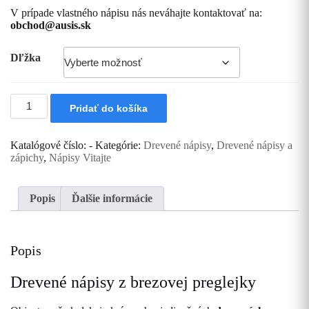
V prípade vlastného nápisu nás neváhajte kontaktovať na:
obchod@ausis.sk
Dľžka
množstvo
Pridať do košíka
Drevená
tabuľka
Vitajte
Katalógové číslo:
-
Kategórie:
Drevené nápisy
,
Drevené nápisy a
zápichy
,
Nápisy Vitajte
Popis
Ďalšie informácie
Popis
Drevené nápisy z brezovej preglejky