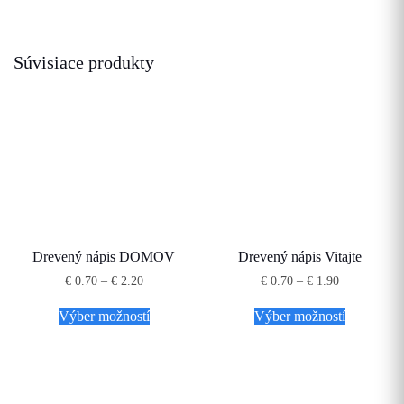
Súvisiace produkty
Drevený nápis DOMOV
Drevený nápis Vitajte
Price
Price
€
0.70
–
€
2.20
€
0.70
–
€
1.90
range:
range:
Tento
Tento
€ 0.70
€ 0.70
Výber možností
Výber možností
produkt
produkt
through
through
má
má
€ 2.20
€ 1.90
viacero
viacero
variantov.
variantov.
Možnosti
Možnosti
si
si