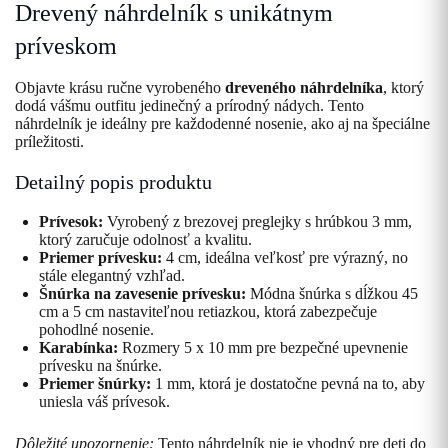
Drevený náhrdelník s unikátnym
príveskom
Objavte krásu ručne vyrobeného
dreveného náhrdelníka
, ktorý
dodá vášmu outfitu jedinečný a prírodný nádych. Tento
náhrdelník je ideálny pre každodenné nosenie, ako aj na špeciálne
príležitosti.
Detailný popis produktu
Prívesok:
Vyrobený z brezovej preglejky s hrúbkou 3 mm,
ktorý zaručuje odolnosť a kvalitu.
Priemer prívesku:
4 cm, ideálna veľkosť pre výrazný, no
stále elegantný vzhľad.
Šnúrka na zavesenie prívesku:
Módna šnúrka s dĺžkou 45
cm a 5 cm nastaviteľnou retiazkou, ktorá zabezpečuje
pohodlné nosenie.
Karabínka:
Rozmery 5 x 10 mm pre bezpečné upevnenie
prívesku na šnúrke.
Priemer šnúrky:
1 mm, ktorá je dostatočne pevná na to, aby
uniesla váš prívesok.
Dôležité upozornenie:
Tento náhrdelník nie je vhodný pre deti do