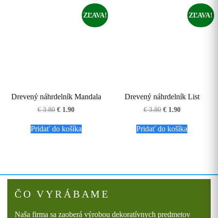
ZĽAVA!
ZĽAVA!
Drevený náhrdelník Mandala
Drevený náhrdelník List
Pôvodná
Aktuálna
Pôvodná
Aktuálna
€
3.80
€
1.90
€
3.80
€
1.90
cena
cena
cena
cena
bola:
je:
bola:
je:
Pridať do košíka
Pridať do košíka
€ 3.80.
€ 1.90.
€ 3.80.
€ 1.90.
ČO VYRÁBAME
Naša firma sa zaoberá výrobou dekoratívnych predmetov