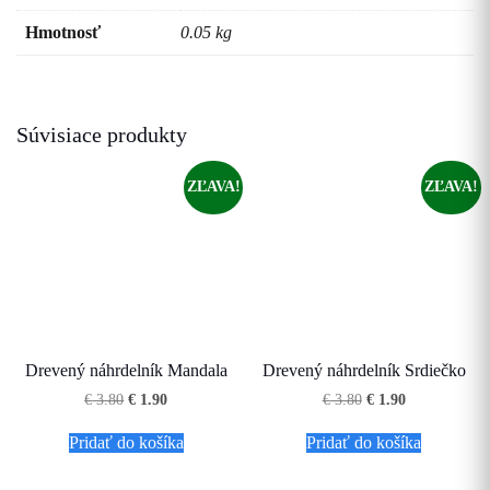
Hmotnosť
0.05 kg
Súvisiace produkty
ZĽAVA!
ZĽAVA!
Drevený náhrdelník Mandala
Drevený náhrdelník Srdiečko
Pôvodná
Aktuálna
Pôvodná
Aktuálna
€
3.80
€
1.90
€
3.80
€
1.90
cena
cena
cena
cena
bola:
je:
bola:
je:
Pridať do košíka
Pridať do košíka
€ 3.80.
€ 1.90.
€ 3.80.
€ 1.90.