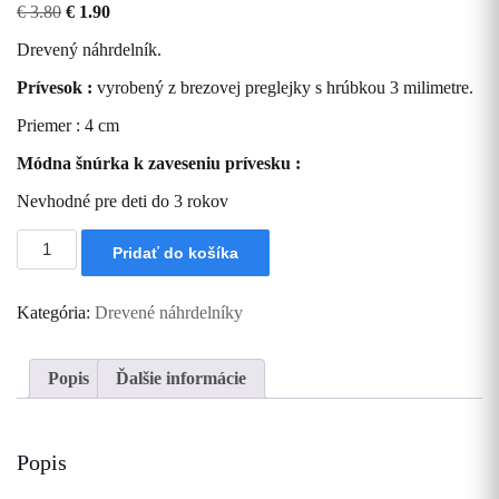
Pôvodná
Aktuálna
€
3.80
€
1.90
cena
cena
Drevený náhrdelník.
bola:
je:
€ 3.80.
€ 1.90.
Prívesok :
vyrobený z brezovej preglejky s hrúbkou 3 milimetre.
Priemer : 4 cm
Módna šnúrka k zaveseniu prívesku :
Nevhodné pre deti do 3 rokov
množstvo
Pridať do košíka
Drevený
náhrdelník
Kategória:
Drevené náhrdelníky
Popis
Ďalšie informácie
Popis