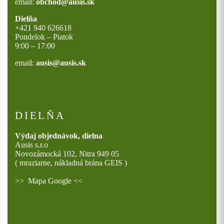
email:
obchod@ausis.sk
Dielňa
+421 940 626618
Pondelok – Piatok
9:00 – 17:00
email:
ausis@ausis.sk
DIELŇA
Výdaj objednávok, dielna
Ausis s.r.o
Novozámocká 102, Nitra 949 05
( mraziarne, nákladná brána GEIS )
>>
Mapa Google
<<