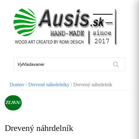
Skip
to
content
Vyhľadavanie:
Domov
/
Drevené náhrdelníky
/ Drevený náhrdelník
ZĽAVA!
Drevený náhrdelník