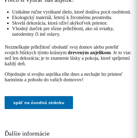
Unikátne ručne vyrábané dielo, ktoré dodáva pocit osobitosti.
Ekologický materiál, šetrný k životnému prostrediu.
Skvelá dekorácia, ktorá oživí akýkoľvek priestor.
Vhodný darček pre rôzne príležitosti, ako sú sviatky,
narodeniny či iné oslavy.
Nezmeškajte príležitosť obohatiť svoj domov alebo potešiť
svojich blízkych týmto krásnym
dreveným anjelikom
. Je to viac
než len dekorácia; je to znamenie lásky a pokoja, ktoré spríjemní
každý deň.
Objednajte si svojho anjelika ešte dnes a nechajte ho priniesť
harmóniu a pohodu do vašich domovov!
Ďalšie informácie