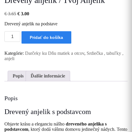
Drevený anjelik / Tvoj Anjelik
Pôvodná
Aktuálna
€
3.65
€
3.00
cena
cena
Drevený anjelik na podstave
bola:
je:
€ 3.65.
€ 3.00.
množstvo
Pridať do košíka
Drevený
anjelik
/
Kategórie:
Darčeky ku Dňu matiek a otcov
,
Srdiečka , tabuľky ,
Tvoj
anjeli
Anjelik
Popis
Ďalšie informácie
Popis
Drevený anjelik s podstavcom
Objavte krásu a eleganciu nášho
dreveného anjelika s
podstavcom
, ktorý dodá vášmu domovu jedinečný nádych. Tento