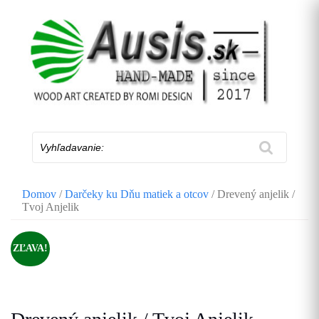
Skip
to
content
Vyhľadavanie:
Domov
/
Darčeky ku Dňu matiek a otcov
/ Drevený anjelik /
Tvoj Anjelik
ZĽAVA!