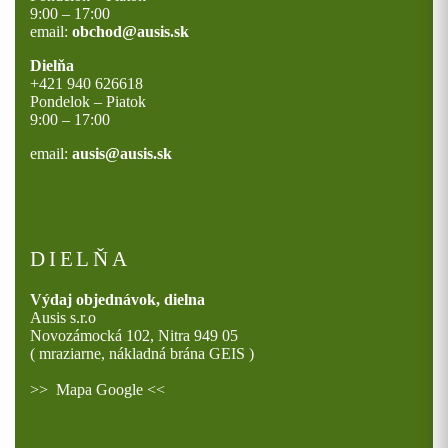
9:00 – 17:00
email:
obchod@ausis.sk
Dielňa
+421 940 626618
Pondelok – Piatok
9:00 – 17:00
email:
ausis@ausis.sk
DIELŇA
Výdaj objednávok, dielna
Ausis s.r.o
Novozámocká 102, Nitra 949 05
( mraziarne, nákladná brána GEIS )
>>
Mapa Google
<<