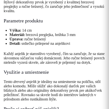
štýlový dekoratívny prvok je vyrobený z kvalitnej brezovej
preglejky a ručne brúsený, čo zaručuje jeho jedinečnosť a vysokú
kvalitu.
Parametre produktu
Výška:
14 cm
Materiál:
brezová preglejka, hrúbka 3 mm
Úprava:
ručne brúsený
Detail:
srdiečko prilepené na anjelikovi
Každý anjelik je starostlivo vyrobený, čím sa zaručuje, že sa stane
skvostnou súčasťou vašej domácnosti. Jeho ručne brúsený povrch
nielenže vyzerá skvele, ale zároveň je príjemný na dotyk.
Využitie a umiestnenie
Tento
drevený anjelik
je ideálny na umiestnenie na poličku, stôl
alebo komodu. Môže slúžiť ako dokonalý darček pre vašich
blízkych alebo ako originálny dekoratívny prvok pre akúkoľvek
príležitosť. Rovnako sa skvele hodí do interiérov ladených v
prírodnom alebo rustikálnom štýle.
Prečo si vybrať náš anjelik?