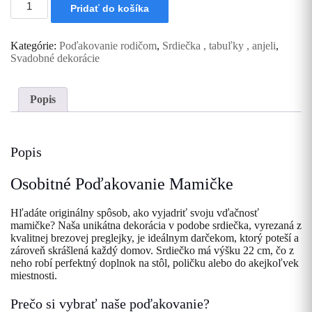
Pridať do košíka
Drevené
srdiečko
s
Kategórie:
Poďakovanie rodičom
,
Srdiečka , tabuľky , anjeli
,
poďakovaním
Svadobné dekorácie
Mamičke
Popis
Popis
Osobitné Poďakovanie Mamičke
Hľadáte originálny spôsob, ako vyjadriť svoju vďačnosť
mamičke? Naša unikátna dekorácia v podobe srdiečka, vyrezaná z
kvalitnej brezovej preglejky, je ideálnym darčekom, ktorý poteší a
zároveň skrášlená každý domov. Srdiečko má výšku 22 cm, čo z
neho robí perfektný doplnok na stôl, poličku alebo do akejkoľvek
miestnosti.
Prečo si vybrať naše poďakovanie?