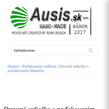
Skip
to
content
Vyhľadavanie:
Domov
/
Poďakovanie rodičom
/ Drevené srdiečko s
poďakovaním Mamičke