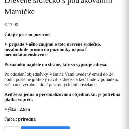
Drevené srdiečko s poďakovaním
Mamičke
€
13.90
Čítajte prosím pozorne!
V prípade Vášho záujmu o toto drevené srdiečko,
nezabudnite prosím do poznámky napísať
meno/dátum/oslovenie
Poznámku nájdete na strane, kde sa vypisuje adresa.
Po odoslaní objednávky Vám na Vami uvedený email do 24
hodín pošleme grafický návrh srdiečka a keď bude v poriadku,
začíname výrobu a do 2 pracovných dní posielame.
Keďže sa jedná o personalizovanú objednávku, je potrebná
platba vopred.
Výška :
22cm
Farba :
prírodná
množstvo