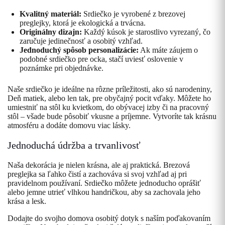
Kvalitný materiál:
Srdiečko je vyrobené z brezovej
preglejky, ktorá je ekologická a trvácna.
Originálny dizajn:
Každý kúsok je starostlivo vyrezaný, čo
zaručuje jedinečnosť a osobitý vzhľad.
Jednoduchý spôsob personalizácie:
Ak máte záujem o
podobné srdiečko pre ocka, stačí uviesť oslovenie v
poznámke pri objednávke.
Naše srdiečko je ideálne na rôzne príležitosti, ako sú narodeniny,
Deň matiek, alebo len tak, pre obyčajný pocit vďaky. Môžete ho
umiestniť na stôl ku kvietkom, do obývacej izby či na pracovný
stôl – všade bude pôsobiť vkusne a príjemne. Vytvoríte tak krásnu
atmosféru a dodáte domovu viac lásky.
Jednoduchá údržba a trvanlivosť
Naša dekorácia je nielen krásna, ale aj praktická. Brezová
preglejka sa ľahko čistí a zachováva si svoj vzhľad aj pri
pravidelnom používaní. Srdiečko môžete jednoducho oprášiť
alebo jemne utrieť vlhkou handričkou, aby sa zachovala jeho
krása a lesk.
Dodajte do svojho domova osobitý dotyk s naším poďakovaním