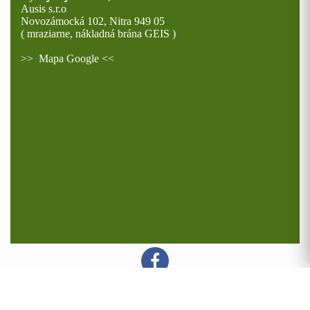
Ausis s.r.o
Novozámocká 102, Nitra 949 05
( mraziarne, nákladná brána GEIS )
>>
Mapa Google
<<
AUSIS s.r.o 2017