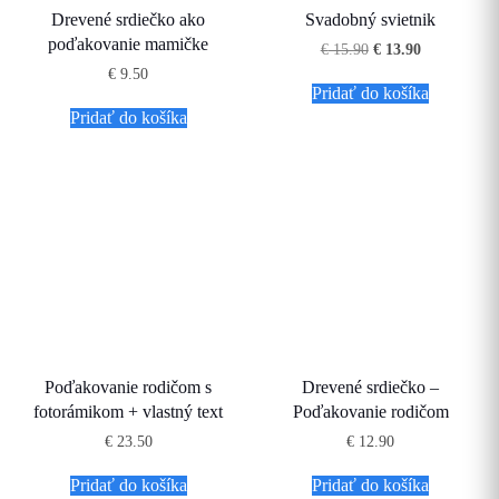
Drevené srdiečko ako
Svadobný svietnik
poďakovanie mamičke
Pôvodná
Aktuálna
€
15.90
€
13.90
cena
cena
€
9.50
bola:
je:
Pridať do košíka
€ 15.90.
€ 13.90.
Pridať do košíka
Poďakovanie rodičom s
Drevené srdiečko –
fotorámikom + vlastný text
Poďakovanie rodičom
€
23.50
€
12.90
Pridať do košíka
Pridať do košíka