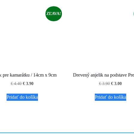
ZĽAVA!
k pre kamarátku / 14cm x 9cm
Drevený anjelik na podstave Pre
Pôvodná
Aktuálna
Pôvodná
Aktuál
€
4.40
€
3.90
€
3.90
€
3.00
cena
cena
cena
cena
bola:
je:
bola:
je:
Pridať do košíka
Pridať do košíka
€ 4.40.
€ 3.90.
€ 3.90.
€ 3.00.