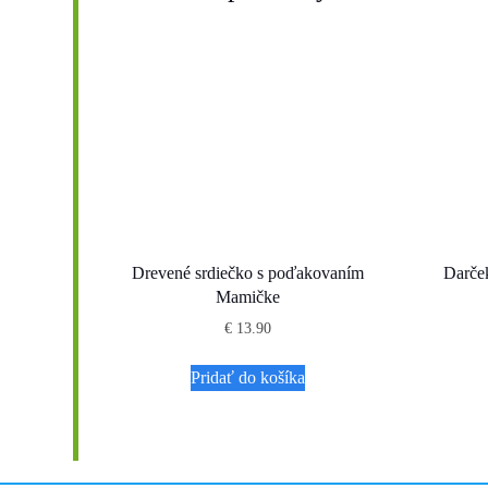
Drevené srdiečko s poďakovaním
Darče
Mamičke
€
13.90
Pridať do košíka