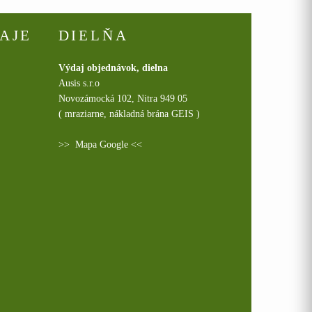
AJE
DIELŇA
Výdaj objednávok, dielna
Ausis s.r.o
Novozámocká 102, Nitra 949 05
( mraziarne, nákladná brána GEIS )
>>
Mapa Google
<<