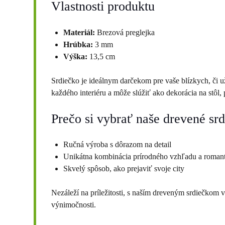
Vlastnosti produktu
Materiál:
Brezová preglejka
Hrúbka:
3 mm
Výška:
13,5 cm
Srdiečko je ideálnym darčekom pre vaše blízkych, či už 
každého interiéru a môže slúžiť ako dekorácia na stôl, 
Prečo si vybrať naše drevené sr
Ručná výroba s dôrazom na detail
Unikátna kombinácia prírodného vzhľadu a romant
Skvelý spôsob, ako prejaviť svoje city
Nezáleží na príležitosti, s naším dreveným srdiečkom vž
výnimočnosti.