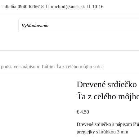
 - dielňa 0940 626618
obchod@ausis.sk
10-16
Vyhľadavanie:
a podstave s nápisom Ľúbim Ťa z celého môjho srdca
Drevené srdiečko
Ťa z celého môjho
€
4.50
Drevené srdiečko s nápisom
Ľú
preglejky s hrúbkou 3 mm