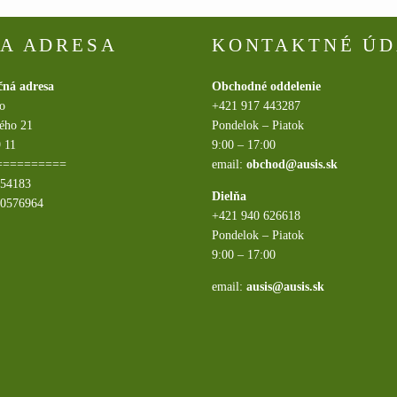
A ADRESA
KONTAKTNÉ ÚD
čná adresa
Obchodné oddelenie
.o
+421 917 443287
ého 21
Pondelok – Piatok
 11
9:00 – 17:00
==========
email:
obchod@ausis.sk
054183
Dielňa
20576964
+421 940 626618
Pondelok – Piatok
9:00 – 17:00
email:
ausis@ausis.sk