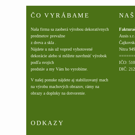
ČO VYRÁBAME
NAŠ
Naša firma sa zaoberá výrobou dekoratívnych
Faktura
predmetov prevažne
Ausis s.r
z dreva a skla .
Čajkovsk
Nájdete u nás už vopred vyhotovené
Nitra 949
dekorácie alebo si môžete navrhnúť výrobok
======
podľa svojich
IČO: 51
predstáv a my Vám ho vyrobíme.
DIČ: 21
V našej ponuke nájdete aj stabilizovaný mach
na výrobu machových obrazov, rámy na
obrazy a doplnky na dotvorenie.
ODKAZY