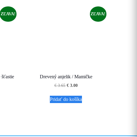
ZĽAVA!
ZĽAVA!
 šťastie
Drevený anjelik / Mamičke
na
Pôvodná
Aktuálna
€
3.65
€
3.00
cena
cena
bola:
je:
Pridať do košíka
€ 3.65.
€ 3.00.