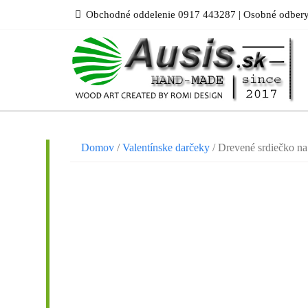
Skip
Obchodné oddelenie 0917 443287 | Osobné odbery
to
content
Domov
/
Valentínske darčeky
/ Drevené srdiečko n