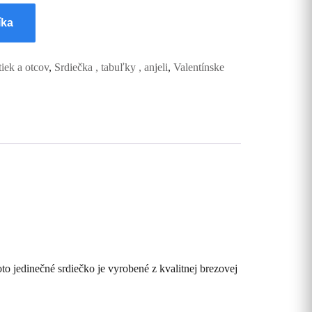
íka
iek a otcov
,
Srdiečka , tabuľky , anjeli
,
Valentínske
oto jedinečné srdiečko je vyrobené z kvalitnej brezovej