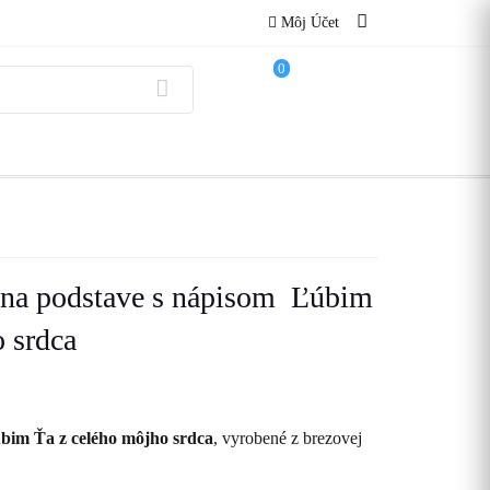
Môj Účet
0
 na podstave s nápisom Ľúbim
 srdca
bim Ťa z celého môjho srdca
, vyrobené z brezovej