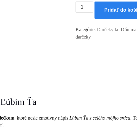
množstvo
Pridať do koš
Drevené
srdiečko
na
Kategórie:
Darčeky ku Dňu mat
podstave
darčeky
s
nápisom
Ľúbim
Ťa
z
celého
môjho
srdca
 Ľúbim Ťa
iečkom
, ktoré nesie emotívny nápis
Ľúbim Ťa z celého môjho srdca
. T
ť.