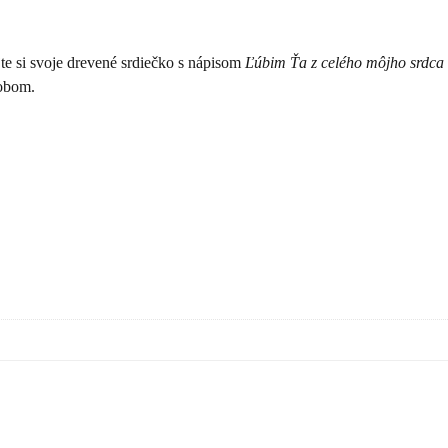
te si svoje drevené srdiečko s nápisom
Ľúbim Ťa z celého môjho srdca
sobom.