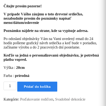
Čítajte prosím pozorne!
V prípade Vášho záujmu o toto drevené srdiečko,
nezabudnite prosím do poznámky napísať
meno/dátum/oslovenie
Poznámku nájdete na strane, kde sa vypisuje adresa.
Po odoslaní objednávky Vám na Vami uvedený email do 24
hodín pošleme grafický návrh srdiečka a keď bude v poriadku,
začíname výrobu a do 2 pracovných dní posielame.
Keďže sa jedná o personalizovanú objednávku, je potrebná
platba vopred.
Výška :
20cm
Farba :
prírodná
množstvo
Pridať do košíka
Drevené
srdiečko
ako
Kategórie:
Poďakovanie rodičom
,
Svadobné dekorácie
poďakovanie
Rodičom