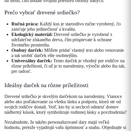
na stenu, čím dodáte svojmu priestoru osobný nádych.
Prečo vybrať drevené srdiečko?
Ručná práca:
Každý kus je starostlivo ručne vyrobený, čo
zaisťuje jeho jedinečnosť a kvalitu.
Ekologický materiál:
Drevené srdiečko je vyrobené z
udržateľne získaného dreva, čím prispievate k ochrane
životného prostredia.
Osobný darček:
Môžete pridať vlastný text alebo venovanie
a tak urobiť darček ešte osobnejším.
Univerzálny darček:
Tento darček je vhodný pre rodičov na
rôzne príležitosti, či už je to narodeniny, výročie alebo iba tak,
pre radosť.
Ideálny darček na rôzne príležitosti
Drevené srdiečko je skvelým darčekom na narodeniny, Vianoce
alebo ako poďakovanie za všetku lásku a podporu, ktorú ste od
svojich rodičov dostali. Veď, kto by si nechcel odniesť domov
nádherný kúsok, ktorý symbolizuje rodinnej lásky a povzbudenia?
Nezabudnite, že takéto personalizované dary majú veľkú
hodnotu, pretože vyjadrujú vašu úprimnosť a snahu. Objednajte si