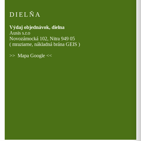
DIELŇA
Výdaj objednávok, dielna
Ausis s.r.o
Novozámocká 102, Nitra 949 05
( mraziarne, nákladná brána GEIS )
>>
Mapa Google
<<