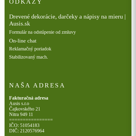
ODKAZY
Drevené dekorácie, darčeky a nápisy na mieru |
Ausis.sk
Formulár na odstúpenie od zmluvy
On-line chat
Reklamačný poriadok
Stabilizovaný mach.
NAŠA ADRESA
Fakturačná adresa
Ausis s.r.o
Čajkovského 21
Nitra 949 11
================
IČO: 51054183
DIČ: 2120576964