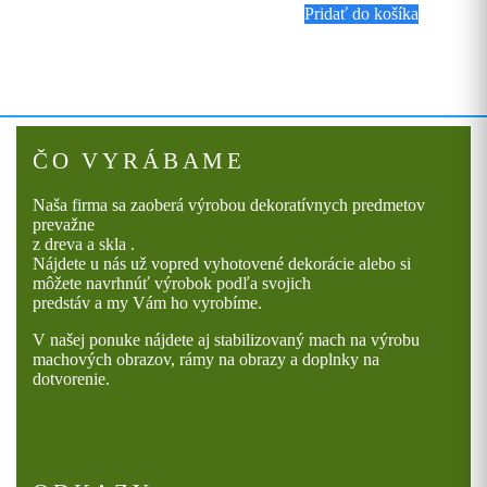
bola:
je:
má
€ 1.50
Pridať do košíka
€ 3.00.
€ 1.95.
viacero
variantov.
Možnosti
si
môžete
vybrať
na
ČO VYRÁBAME
stránke
produktu.
Naša firma sa zaoberá výrobou dekoratívnych predmetov
prevažne
z dreva a skla .
Nájdete u nás už vopred vyhotovené dekorácie alebo si
môžete navrhnúť výrobok podľa svojich
predstáv a my Vám ho vyrobíme.
V našej ponuke nájdete aj stabilizovaný mach na výrobu
machových obrazov, rámy na obrazy a doplnky na
dotvorenie.