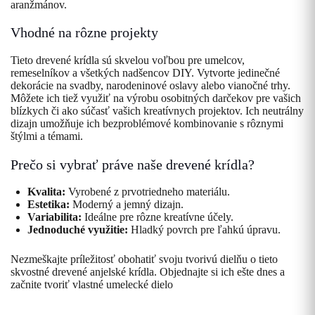
aranžmánov.
Vhodné na rôzne projekty
Tieto drevené krídla sú skvelou voľbou pre umelcov,
remeselníkov a všetkých nadšencov DIY. Vytvorte jedinečné
dekorácie na svadby, narodeninové oslavy alebo vianočné trhy.
Môžete ich tiež využiť na výrobu osobitných darčekov pre vašich
blízkych či ako súčasť vašich kreatívnych projektov. Ich neutrálny
dizajn umožňuje ich bezproblémové kombinovanie s rôznymi
štýlmi a témami.
Prečo si vybrať práve naše drevené krídla?
Kvalita:
Vyrobené z prvotriedneho materiálu.
Estetika:
Moderný a jemný dizajn.
Variabilita:
Ideálne pre rôzne kreatívne účely.
Jednoduché využitie:
Hladký povrch pre ľahkú úpravu.
Nezmeškajte príležitosť obohatiť svoju tvorivú dielňu o tieto
skvostné drevené anjelské krídla. Objednajte si ich ešte dnes a
začnite tvoriť vlastné umelecké dielo