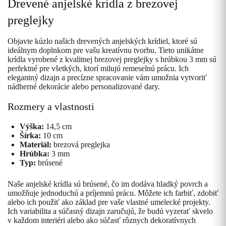
Drevené anjelské krídla z brezovej
preglejky
Objavte kúzlo našich drevených anjelských krídiel, ktoré sú
ideálnym doplnkom pre vašu kreatívnu tvorbu. Tieto unikátne
krídla vyrobené z kvalitnej brezovej preglejky s hrúbkou 3 mm sú
perfektné pre všetkých, ktorí milujú remeselnú prácu. Ich
elegantný dizajn a precízne spracovanie vám umožnia vytvoriť
nádherné dekorácie alebo personalizované dary.
Rozmery a vlastnosti
Výška:
14,5 cm
Šírka:
10 cm
Materiál:
brezová preglejka
Hrúbka:
3 mm
Typ:
brúsené
Naše anjelské krídla sú brúsené, čo im dodáva hladký povrch a
umožňuje jednoduchú a príjemnú prácu. Môžete ich farbiť, zdobiť
alebo ich použiť ako základ pre vaše vlastné umelecké projekty.
Ich variabilita a súčasný dizajn zaručujú, že budú vyzerať skvelo
v každom interiéri alebo ako súčasť rôznych dekoratívnych