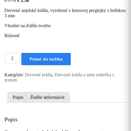
Pôvodná
Aktuálna
€
1.70
€
1.50
cena
cena
Drevené anjelské krídla, vyrobené z brezovej preglejky s hrúbkou
bola:
je:
3 mm
€ 1.70.
€ 1.50.
Vhodné na ďalšiu tvorbu
Brúsené
množstvo
Pridať do košíka
Drevené
anjelské
krídla
Kategórie:
Drevené krídla
,
Drevené krídla a mini srdiečka s
10
textom
cm
x
14,5cm
Popis
Ďalšie informácie
Popis