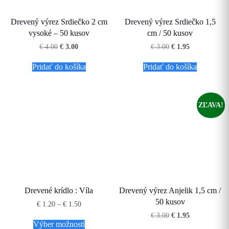
Drevený výrez Srdiečko 2 cm
Drevený výrez Srdiečko 1,5
vysoké – 50 kusov
cm / 50 kusov
Pôvodná
Aktuálna
Pôvodná
Aktuálna
€
4.00
€
3.00
€
3.00
€
1.95
cena
cena
cena
cena
bola:
je:
bola:
je:
Pridať do košíka
Pridať do košíka
€ 4.00.
€ 3.00.
€ 3.00.
€ 1.95.
ZĽAVA!
Drevené krídlo : Víla
Drevený výrez Anjelik 1,5 cm /
50 kusov
Price
€
1.20
–
€
1.50
range:
Tento
Pôvodná
Aktuálna
€
3.00
€
1.95
€ 1.20
cena
cena
Výber možností
produkt
through