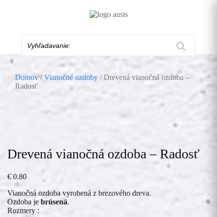
Skip
to
content
Vyhľadavanie:
Domov
/
Vianočné ozdoby
/ Drevená vianočná ozdoba –
Radosť
Drevená vianočná ozdoba – Radosť
€
0.80
Vianočná ozdoba vyrobená z brezového dreva.
Ozdoba je
brúsená
.
Rozmery :