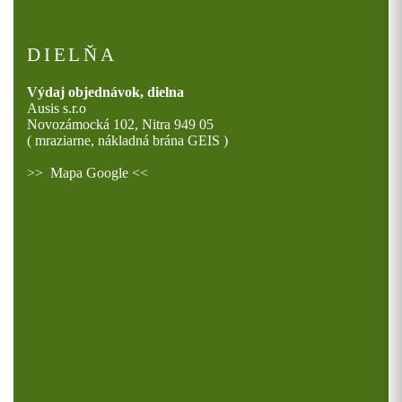
DIELŇA
Výdaj objednávok, dielna
Ausis s.r.o
Novozámocká 102, Nitra 949 05
( mraziarne, nákladná brána GEIS )
>>
Mapa Google
<<