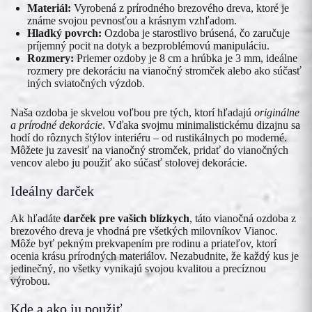
Materiál:
Vyrobená z prírodného brezového dreva, ktoré je
známe svojou pevnosťou a krásnym vzhľadom.
Hladký povrch:
Ozdoba je starostlivo brúsená, čo zaručuje
príjemný pocit na dotyk a bezproblémovú manipuláciu.
Rozmery:
Priemer ozdoby je 8 cm a hrúbka je 3 mm, ideálne
rozmery pre dekoráciu na vianočný stromček alebo ako súčasť
iných sviatočných výzdob.
Naša ozdoba je skvelou voľbou pre tých, ktorí hľadajú
originálne
a prírodné dekorácie
. Vďaka svojmu minimalistickému dizajnu sa
hodí do rôznych štýlov interiéru – od rustikálnych po moderné.
Môžete ju zavesiť na vianočný stromček, pridať do vianočných
vencov alebo ju použiť ako súčasť stolovej dekorácie.
Ideálny darček
Ak hľadáte
darček pre vašich blízkych
, táto vianočná ozdoba z
brezového dreva je vhodná pre všetkých milovníkov Vianoc.
Môže byť pekným prekvapením pre rodinu a priateľov, ktorí
ocenia krásu prírodných materiálov. Nezabudnite, že každý kus je
jedinečný, no všetky vynikajú svojou kvalitou a precíznou
výrobou.
Kde a ako ju použiť