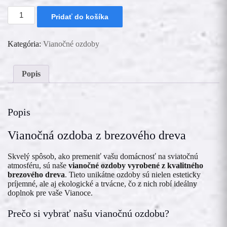
množstvo
Pridať do košíka
Drevená
vianočná
ozdoba
Kategória:
Vianočné ozdoby
-
Radosť
Popis
Popis
Vianočná ozdoba z brezového dreva
Skvelý spôsob, ako premeniť vašu domácnosť na sviatočnú
atmosféru, sú naše
vianočné ozdoby vyrobené z kvalitného
brezového dreva
. Tieto unikátne ozdoby sú nielen esteticky
príjemné, ale aj ekologické a trvácne, čo z nich robí ideálny
doplnok pre vaše Vianoce.
Prečo si vybrať našu vianočnú ozdobu?