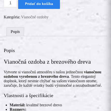
množstvo
Pridať do košíka
Drevená
vianočná
ozdoba
Kategória:
Vianočné ozdoby
-
Pokoj
Popis
Popis
Vianočná ozdoba z brezového dreva
Vytvorte si vianočnú atmosféru s našou jedinečnou
vianočnou
ozdobou vyrobenou z brezového dreva
. Tento elegantný
doplnok, ktorý nesmie chýbať na vašom vianočnom strome,
zaručuje, že každé sviatky budú výnimočné a nezabudnuteľné.
Vlastnosti a špecifikácie
Materiál:
kvalitné brezové drevo
Rozmery: