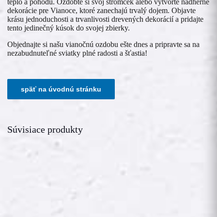
teplo a pohodu. Ozdobte si svoj stromček alebo vytvorte nádherné
dekorácie pre Vianoce, ktoré zanechajú trvalý dojem. Objavte
krásu jednoduchosti a trvanlivosti drevených dekorácií a pridajte
tento jedinečný kúsok do svojej zbierky.
Objednajte si našu vianočnú ozdobu ešte dnes a pripravte sa na
nezabudnuteľné sviatky plné radosti a šťastia!
Súvisiace produkty