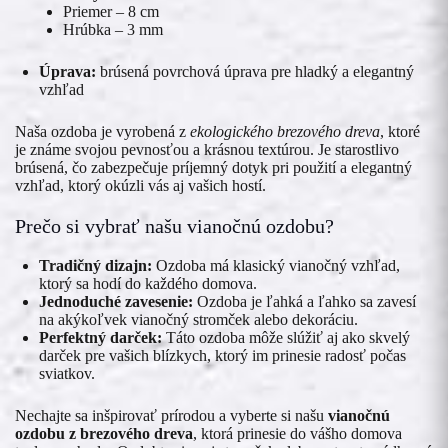
Priemer – 8 cm
Hrúbka – 3 mm
Úprava:
brúsená povrchová úprava pre hladký a elegantný
vzhľad
Naša ozdoba je vyrobená z
ekologického brezového dreva
, ktoré
je známe svojou pevnosťou a krásnou textúrou. Je starostlivo
brúsená, čo zabezpečuje príjemný dotyk pri použití a elegantný
vzhľad, ktorý okúzli vás aj vašich hostí.
Prečo si vybrať našu vianočnú ozdobu?
Tradičný dizajn:
Ozdoba má klasický vianočný vzhľad,
ktorý sa hodí do každého domova.
Jednoduché zavesenie:
Ozdoba je ľahká a ľahko sa zavesí
na akýkoľvek vianočný stromček alebo dekoráciu.
Perfektný darček:
Táto ozdoba môže slúžiť aj ako skvelý
darček pre vašich blízkych, ktorý im prinesie radosť počas
sviatkov.
Nechajte sa inšpirovať prírodou a vyberte si našu
vianočnú
ozdobu z brezového dreva
, ktorá prinesie do vášho domova