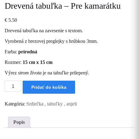
Drevená tabuľka – Pre kamarátku
€
5.50
Drevená tabuľka na zavesenie s textom.
Vyrobená z brezovej preglejky s hrúbkou 3mm.
Farba:
prírodná
Rozmer:
15 cm x 15 cm
Výrez
strom života
je na tabuľke prilepený.
množstvo
Pridať do košíka
Drevená
tabuľka
-
Kategória:
Srdiečka , tabuľky , anjeli
Pre
kamarátku
Popis