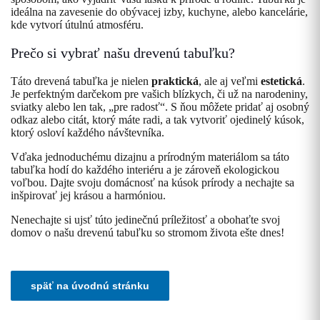
ideálna na zavesenie do obývacej izby, kuchyne, alebo kancelárie,
kde vytvorí útulnú atmosféru.
Prečo si vybrať našu drevenú tabuľku?
Táto drevená tabuľka je nielen
praktická
, ale aj veľmi
estetická
.
Je perfektným darčekom pre vašich blízkych, či už na narodeniny,
sviatky alebo len tak, „pre radosť“. S ňou môžete pridať aj osobný
odkaz alebo citát, ktorý máte radi, a tak vytvoriť ojedinelý kúsok,
ktorý osloví každého návštevníka.
Vďaka jednoduchému dizajnu a prírodným materiálom sa táto
tabuľka hodí do každého interiéru a je zároveň ekologickou
voľbou. Dajte svoju domácnosť na kúsok prírody a nechajte sa
inšpirovať jej krásou a harmóniou.
Nenechajte si ujsť túto jedinečnú príležitosť a obohaťte svoj
domov o našu drevenú tabuľku so stromom života ešte dnes!