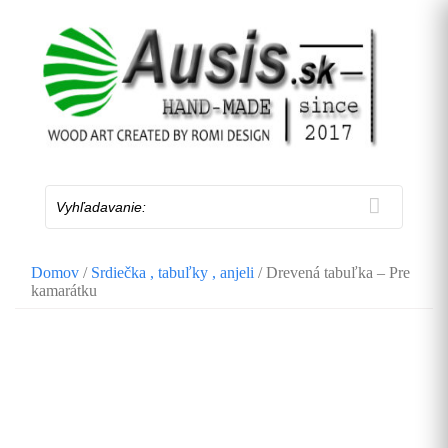
Skip
to
content
Vyhľadavanie:
Domov
/
Srdiečka , tabuľky , anjeli
/ Drevená tabuľka – Pre
kamarátku