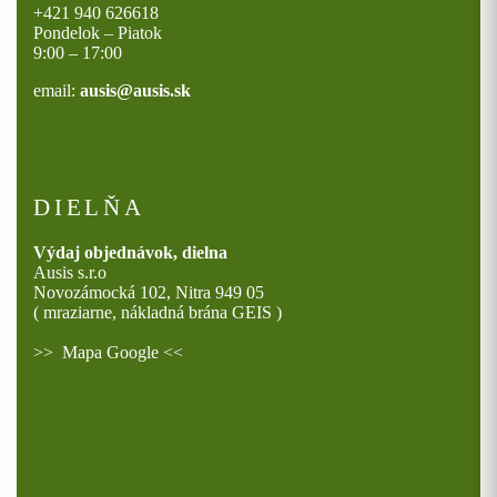
+421 940 626618
Pondelok – Piatok
9:00 – 17:00
email:
ausis@ausis.sk
DIELŇA
Výdaj objednávok, dielna
Ausis s.r.o
Novozámocká 102, Nitra 949 05
( mraziarne, nákladná brána GEIS )
>>
Mapa Google
<<