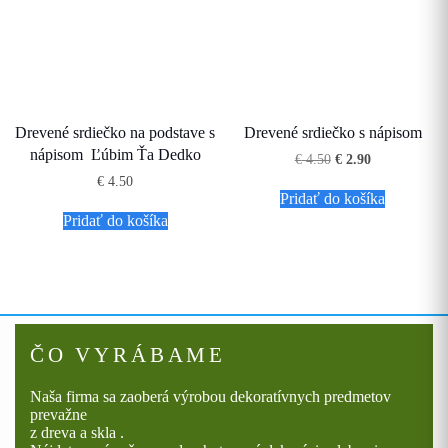
Drevené srdiečko na podstave s
Drevené srdiečko s nápisom
nápisom Ľúbim Ťa Dedko
Pôvodná
Aktuálna
€
4.50
€
2.90
cena
cena
€
4.50
bola:
je:
Pridať do košíka
€ 4.50.
€ 2.90.
Pridať do košíka
ČO VYRÁBAME
Naša firma sa zaoberá výrobou dekoratívnych predmetov
prevažne
z dreva a skla .