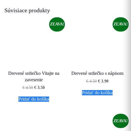
Súvisiace produkty
ZĽAVA!
ZĽAVA!
Drevené srdiečko Vitajte na
Drevené srdiečko s nápisom
zavesenie
Pôvodná
Aktuálna
€
4.50
€
3.90
cena
cena
Pôvodná
Aktuálna
€
4.50
€
3.50
bola:
je:
cena
cena
Pridať do košíka
€ 4.50.
€ 3.90.
bola:
je:
Pridať do košíka
€ 4.50.
€ 3.50.
ZĽAVA!