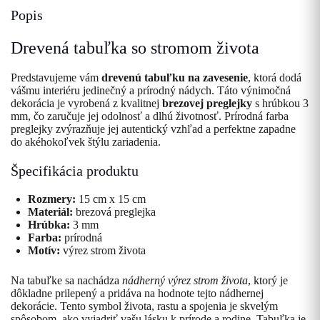
Popis
Drevená tabuľka so stromom života
Predstavujeme vám
drevenú tabuľku na zavesenie
, ktorá dodá
vášmu interiéru jedinečný a prírodný nádych. Táto výnimočná
dekorácia je vyrobená z kvalitnej
brezovej preglejky
s hrúbkou 3
mm, čo zaručuje jej odolnosť a dlhú životnosť. Prírodná farba
preglejky zvýrazňuje jej autentický vzhľad a perfektne zapadne
do akéhokoľvek štýlu zariadenia.
Špecifikácia produktu
Rozmery:
15 cm x 15 cm
Materiál:
brezová preglejka
Hrúbka:
3 mm
Farba:
prírodná
Motív:
výrez strom života
Na tabuľke sa nachádza
nádherný výrez strom života
, ktorý je
dôkladne prilepený a pridáva na hodnote tejto nádhernej
dekorácie. Tento symbol života, rastu a spojenia je skvelým
spôsobom, ako vyjadriť vašu lásku k prírode a rodine. Tabuľka je