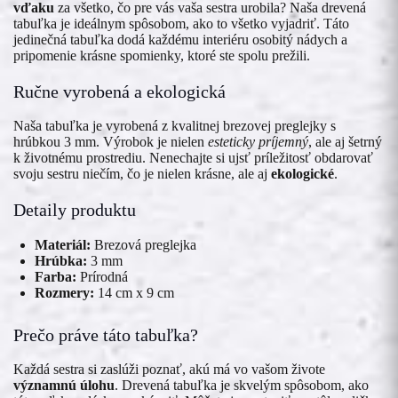
vďaku
za všetko, čo pre vás vaša sestra urobila? Naša drevená
tabuľka je ideálnym spôsobom, ako to všetko vyjadriť. Táto
jedinečná tabuľka dodá každému interiéru osobitý nádych a
pripomenie krásne spomienky, ktoré ste spolu prežili.
Ručne vyrobená a ekologická
Naša tabuľka je vyrobená z kvalitnej brezovej preglejky s
hrúbkou 3 mm. Výrobok je nielen
esteticky príjemný
, ale aj šetrný
k životnému prostrediu. Nenechajte si ujsť príležitosť obdarovať
svoju sestru niečím, čo je nielen krásne, ale aj
ekologické
.
Detaily produktu
Materiál:
Brezová preglejka
Hrúbka:
3 mm
Farba:
Prírodná
Rozmery:
14 cm x 9 cm
Prečo práve táto tabuľka?
Každá sestra si zaslúži poznať, akú má vo vašom živote
významnú úlohu
. Drevená tabuľka je skvelým spôsobom, ako