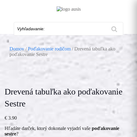
Skip
to
content
Vyhľadavanie:
Domov
/
Poďakovanie rodičom
/ Drevená tabuľka ako
poďakovanie Sestre
Drevená tabuľka ako poďakovanie
Sestre
€
3.90
Hľadáte darček, ktorý dokonale vyjadrí vaše
poďakovanie
sestre
?