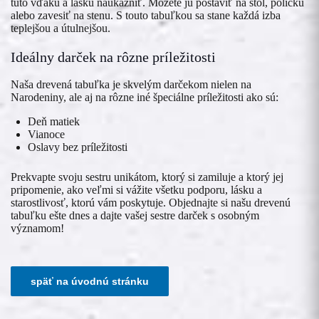
túto vďaku a lásku naukázniť. Môžete ju postaviť na stôl, poličku
alebo zavesiť na stenu. S touto tabuľkou sa stane každá izba
teplejšou a útulnejšou.
Ideálny darček na rôzne príležitosti
Naša drevená tabuľka je skvelým darčekom nielen na
Narodeniny, ale aj na rôzne iné špeciálne príležitosti ako sú:
Deň matiek
Vianoce
Oslavy bez príležitosti
Prekvapte svoju sestru unikátom, ktorý si zamiluje a ktorý jej
pripomenie, ako veľmi si vážite všetku podporu, lásku a
starostlivosť, ktorú vám poskytuje. Objednajte si našu drevenú
tabuľku ešte dnes a dajte vašej sestre darček s osobným
významom!