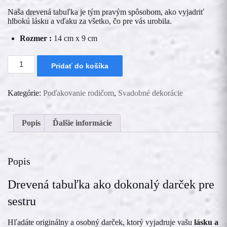
Naša drevená tabuľka je tým pravým spôsobom, ako vyjadriť
hlbokú lásku a vďaku za všetko, čo pre vás urobila.
Rozmer :
14 cm x 9 cm
množstvo
Pridať do košíka
Drevená
tabuľka
ako
Kategórie:
Poďakovanie rodičom
,
Svadobné dekorácie
poďakovanie
Sestre
Popis
Ďalšie informácie
Popis
Drevená tabuľka ako dokonalý darček pre
sestru
Hľadáte originálny a osobný darček, ktorý vyjadruje vašu
lásku a