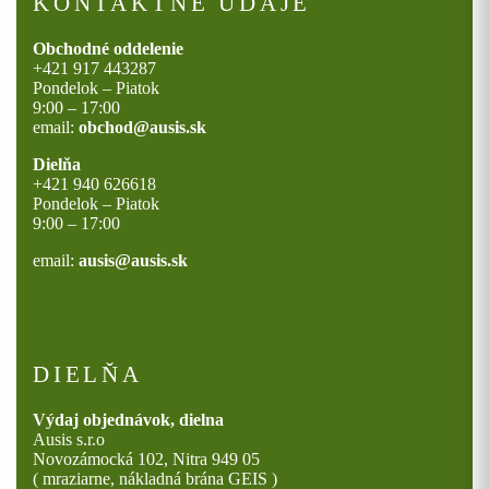
KONTAKTNÉ ÚDAJE
Obchodné oddelenie
+421 917 443287
Pondelok – Piatok
9:00 – 17:00
email:
obchod@ausis.sk
Dielňa
+421 940 626618
Pondelok – Piatok
9:00 – 17:00
email:
ausis@ausis.sk
DIELŇA
Výdaj objednávok, dielna
Ausis s.r.o
Novozámocká 102, Nitra 949 05
( mraziarne, nákladná brána GEIS )