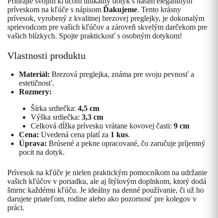
Prihrajte svojim kľúčom unikátny dotyk s naším elegantným
príveskom na kľúče s nápisom
Ďakujeme
. Tento krásny
prívesok, vyrobený z kvalitnej brezovej preglejky, je dokonalým
sprievodcom pre vašich kľúčov a zároveň skvelým darčekom pre
vašich blízkych. Spojte praktickosť s osobným dotykom!
Vlastnosti produktu
Materiál:
Brezová preglejka, známa pre svoju pevnosť a
estetičnosť.
Rozmery:
Šírka srdiečka:
4,5 cm
Výška srdiečka:
3,3 cm
Celková dĺžka prívesku vrátane kovovej časti:
9 cm
Cena:
Uvedená cena platí za
1 kus
.
Úprava:
Brúsené a pekne opracované, čo zaručuje príjemný
pocit na dotyk.
Prívesok na kľúče je nielen praktickým pomocníkom na udržanie
vašich kľúčov v poriadku, ale aj štýlovým doplnkom, ktorý dodá
šmrnc každému kľúču. Je ideálny na denné používanie, či už ho
darujete priateľom, rodine alebo ako pozornosť pre kolegov v
práci.