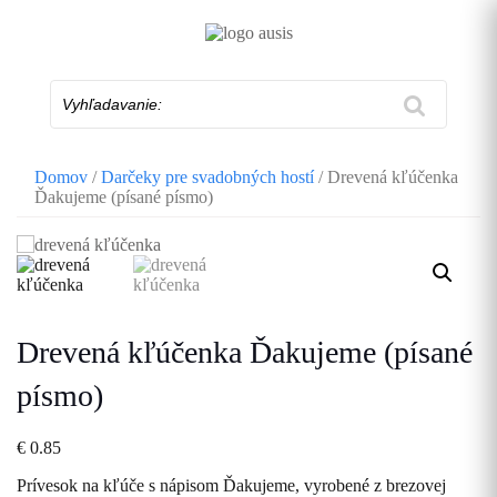
Skip
to
content
Vyhľadavanie:
Domov
/
Darčeky pre svadobných hostí
/ Drevená kľúčenka
Ďakujeme (písané písmo)
Drevená kľúčenka Ďakujeme (písané
písmo)
€
0.85
Prívesok na kľúče s nápisom Ďakujeme, vyrobené z brezovej