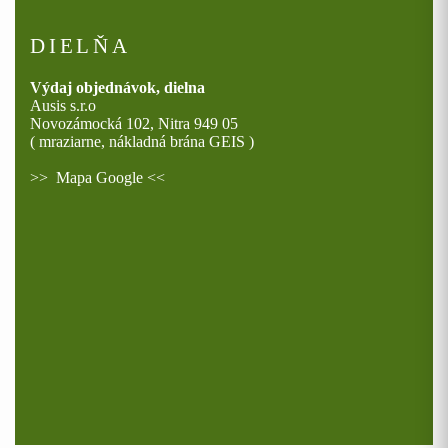
DIELŇA
Výdaj objednávok, dielna
Ausis s.r.o
Novozámocká 102, Nitra 949 05
( mraziarne, nákladná brána GEIS )
>>
Mapa Google
<<