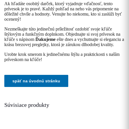
Ak hľadáte osobitý darček, ktorý vyjadruje vďačnosť, tento
prívesok je to pravé. Každý pohľad na neho vás pripomenie na
dôležité chvíle a hodnoty. Venujte ho niekomu, kto si zaslúži byť
ocenený!
Nezmeškajte túto jedinečnú príležitosť ozdobiť svoje kľúče
štýlovým a funkčným doplnkom. Objednajte si svoj prívesok na
kľúče s nápisom
Ďakujeme
ešte dnes a vychutnajte si eleganciu a
krásu brezovej preglejky, ktorá je zárukou dlhodobej kvality.
Urobte krok smerom k jedinečnému štýlu a praktickosti s naším
príveskom na kľúče!
Súvisiace produkty