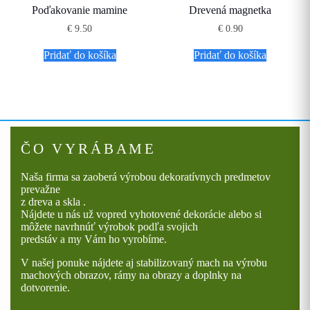
Poďakovanie mamine
Drevená magnetka
€
9.50
€
0.90
Pridať do košíka
Pridať do košíka
ČO VYRÁBAME
Naša firma sa zaoberá výrobou dekoratívnych predmetov
prevažne
z dreva a skla .
Nájdete u nás už vopred vyhotovené dekorácie alebo si
môžete navrhnúť výrobok podľa svojich
predstáv a my Vám ho vyrobíme.
V našej ponuke nájdete aj stabilizovaný mach na výrobu
machových obrazov, rámy na obrazy a doplnky na
dotvorenie.