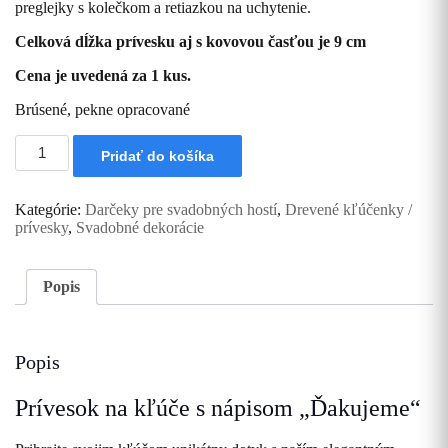
preglejky s kolečkom a retiazkou na uchytenie.
Celková dĺžka prívesku aj s kovovou časťou je 9 cm
Cena je uvedená za 1 kus.
Brúsené, pekne opracované
množstvo
Pridať do košíka
Drevená
kľúčenka
Ďakujeme
Kategórie:
Darčeky pre svadobných hostí
,
Drevené kľúčenky /
(písané
prívesky
,
Svadobné dekorácie
písmo)
Popis
Popis
Prívesok na kľúče s nápisom „Ďakujeme“