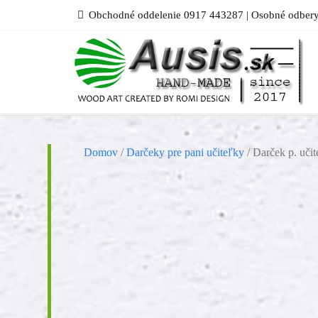
Skip
Obchodné oddelenie 0917 443287 | Osobné odbery
to
content
Domov
/
Darčeky pre pani učiteľky
/ Darček p. uči