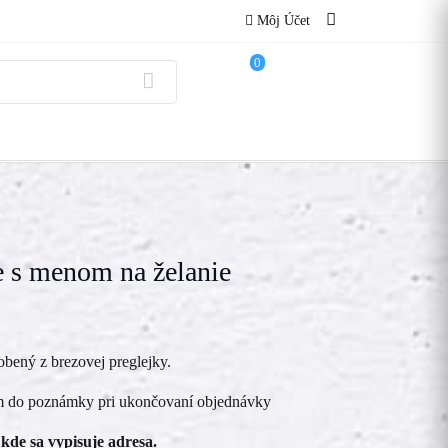
Môj Účet
0
e s menom na želanie
obený z brezovej preglejky.
ím do poznámky pri ukončovaní objednávky
kde sa vypisuje adresa.