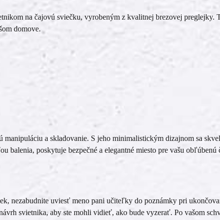
etnikom na čajovú sviečku, vyrobeným z kvalitnej brezovej preglejky. Te
vašom domove.
manipuláciu a skladovanie. S jeho minimalistickým dizajnom sa skvele 
asťou balenia, poskytuje bezpečné a elegantné miesto pre vašu obľúbenú 
rček, nezabudnite uviesť meno pani učiteľky do poznámky pri ukončova
ávrh svietnika, aby ste mohli vidieť, ako bude vyzerať. Po vašom schv