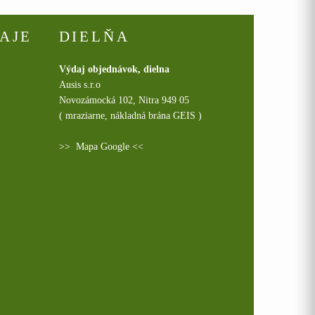
AJE
DIELŇA
Výdaj objednávok, dielna
Ausis s.r.o
Novozámocká 102, Nitra 949 05
( mraziarne, nákladná brána GEIS )
>>
Mapa Google
<<