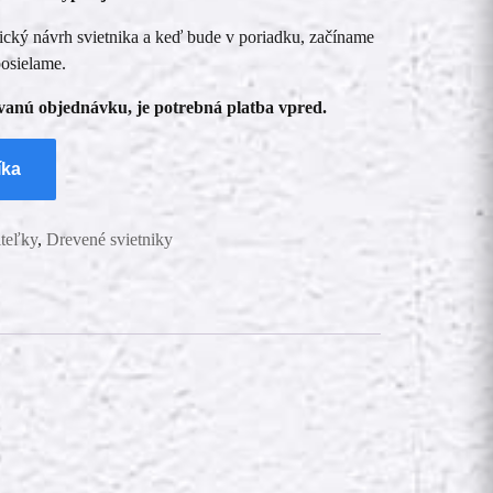
cký návrh svietnika a keď bude v poriadku, začíname
osielame.
vanú objednávku, je potrebná platba vpred.
íka
iteľky
,
Drevené svietniky