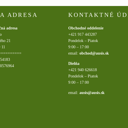
A ADRESA
KONTAKTNÉ ÚD
čná adresa
Obchodné oddelenie
.o
+421 917 443287
ého 21
Pondelok – Piatok
 11
9:00 – 17:00
==========
email:
obchod@ausis.sk
054183
Dielňa
20576964
+421 940 626618
Pondelok – Piatok
9:00 – 17:00
email:
ausis@ausis.sk